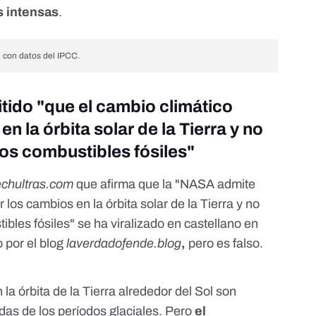
 intensas
.
a con datos del IPCC.
tido "que el cambio climático
n la órbita solar de la Tierra y no
los combustibles fósiles"
echultras.com
que afirma que la "NASA admite
 los cambios en la órbita solar de la Tierra y no
ibles fósiles" se ha viralizado en castellano en
o por el blog
laverdadofende.blog
,
pero es falso.
.
a órbita de la Tierra alrededor del Sol son
das de los períodos glaciales. Pero
el