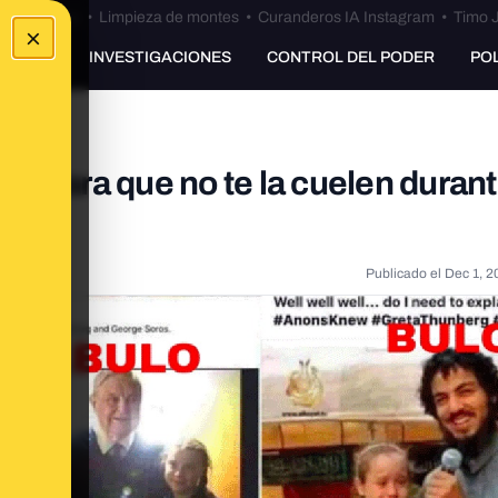
Bulos Ceuta
•
Limpieza de montes
•
Curanderos IA Instagram
•
Timo J
×
UNKING
INVESTIGACIONES
CONTROL DEL PODER
PO
ica para que no te la cuelen durant
Publicado el
Dec 1, 2