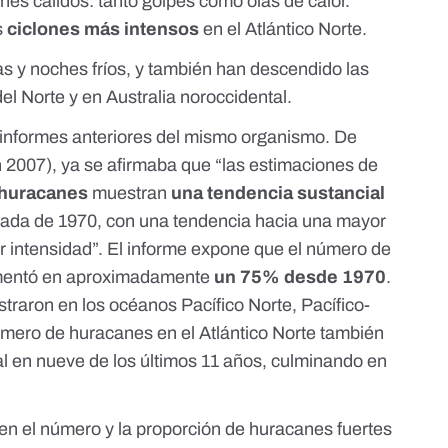
ches cálidos: tanto golpes como olas de calor.
s
ciclones
más intensos
en el Atlántico Norte.
as y noches fríos, y también han descendido las
el Norte y en Australia noroccidental.
 informes anteriores del mismo organismo. De
 2007), ya se afirmaba que “las estimaciones de
huracanes
muestran
una tendencia sustancial
ada de 1970, con una tendencia hacia una mayor
 intensidad”. El informe expone que el número de
umentó en aproximadamente
un 75% desde 1970
.
traron en los océanos Pacífico Norte, Pacífico-
mero de huracanes en el Atlántico Norte también
l en nueve de los últimos 11 años, culminando en
 en el número y la proporción de huracanes fuertes