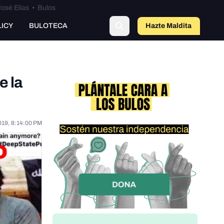
osé Elías
•
Bulos
LICY
BULOTECA
Hazte Maldit
o
e la
019, 8:14:00 PM