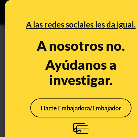
Grupos Ceuta
•
DESINFO
PREB
A las redes sociales les da igual.
PREBUNKING
A nosotros no.
12 bulos sobre la crisis climát
Cumbre del Clima
Ayúdanos a
investigar.
Medio ambiente
Hazte Embajadora/Embajador