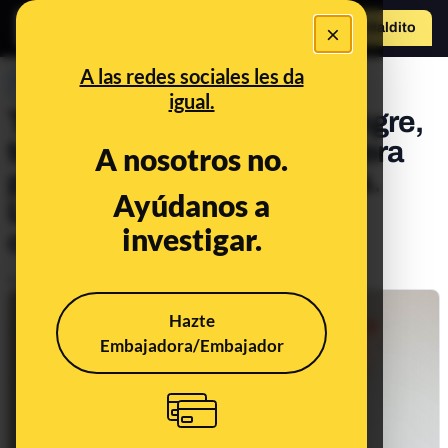
×
Hazte Maldit
o
Abrir menú
A las redes sociales les da
PREBUNKING
igual.
Tatuajes y donación de sangre,
tocarse el ombligo y aloe vera
A nosotros no.
para quemaduras y heridas.
Ayúdanos a
Llega a Maldita Ciencia el
investigar.
consultorio 58º
Publicado el
Sep 27, 2019, 7:45:44 AM
Hazte
Embajadora/Embajador