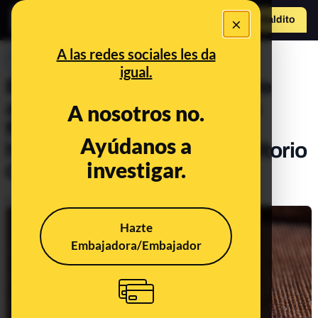
×
Hazte Maldit
o
Abrir menú
A las redes sociales les da
PREBUNKING
igual.
El pelo que sale después de
afeitarte, la luna y nuestros
A nosotros no.
fluidos y manchitas en los
Ayúdanos a
huevos: llega el 54º Consultorio
investigar.
Científico de Maldita
Publicado el
Aug 30, 2019, 8:57:14 AM
Hazte
Embajadora/Embajador