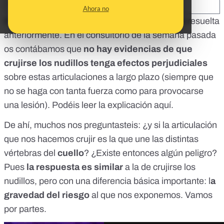
SHARE:
Ahora no
De nuevo, es una duda surgida a partir de otra resuelta
anteriormente. En el consultorio de la semana pasada
os contábamos que
no hay evidencias de que
crujirse los nudillos tenga efectos perjudiciales
sobre estas articulaciones a largo plazo (siempre que
no se haga con tanta fuerza como para provocarse
una lesión). Podéis leer la explicación
aquí
.
De ahí, muchos nos preguntasteis: ¿y si la articulación
que nos hacemos crujir es la que une las distintas
vértebras del
cuello
? ¿Existe entonces algún peligro?
Pues
la respuesta es similar
a la de crujirse los
nudillos, pero con una diferencia básica importante: l
a
gravedad del riesgo
al que nos exponemos. Vamos
por partes.