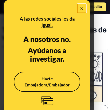
×
Hazte Maldit
a
Abrir menú
A las redes sociales les da
PREBUNKING
igual.
Trucos para el verano ciertos de
verdad (por Yo, Doctor)
A nosotros no.
Publicado el
Jul 16, 2019, 8:02:10 AM
Ayúdanos a
investigar.
Hazte
Embajadora/Embajador