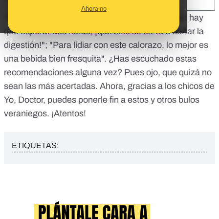
SHARE:
Ahora no
"Ñiña, niño, nada de piscina después de comer: hay
que esperar dos horas, ¡que sino
se os va a cortar la
digestión
!"; "Para lidiar con este calorazo, lo mejor es
una
bebida bien fresquita
". ¿Has escuchado estas
recomendaciones alguna vez? Pues ojo, que quizá no
sean las más acertadas. Ahora, gracias a los chicos de
Yo, Doctor, puedes ponerle fin a estos y otros bulos
veraniegos. ¡Atentos!
ETIQUETAS: