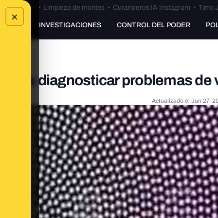
Bulos Ceuta
•
Limpieza de montes
•
Curanderos IA Instagram
•
Timo J
×
UNKING
INVESTIGACIONES
CONTROL DEL PODER
PO
ve para diagnosticar problemas de 
Actualizado el
Jun 27, 2