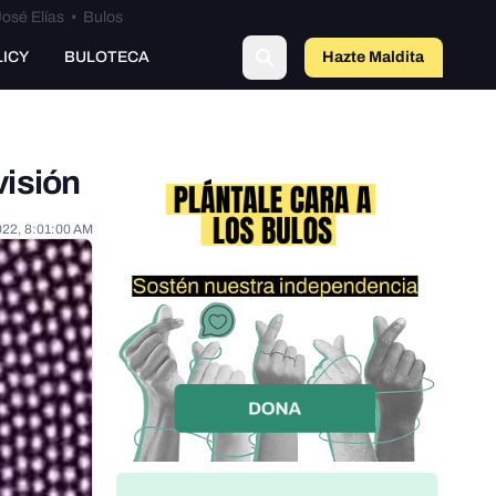
osé Elías
•
Bulos
LICY
BULOTECA
Hazte Maldit
a
visión
022, 8:01:00 AM