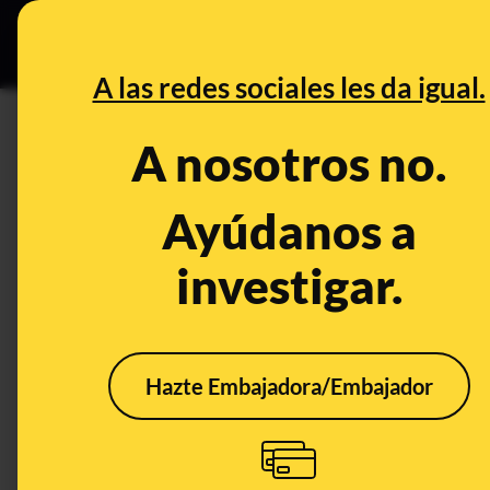
Grupos Ceuta
•
DESINFO
PREB
A las redes sociales les da igual.
PREBUNKING
A nosotros no.
No, esta ilusión óptica no sir
Ayúdanos a
Publicado el
May 15, 2019, 8:21:01 AM
investigar.
Hazte Embajadora/Embajador