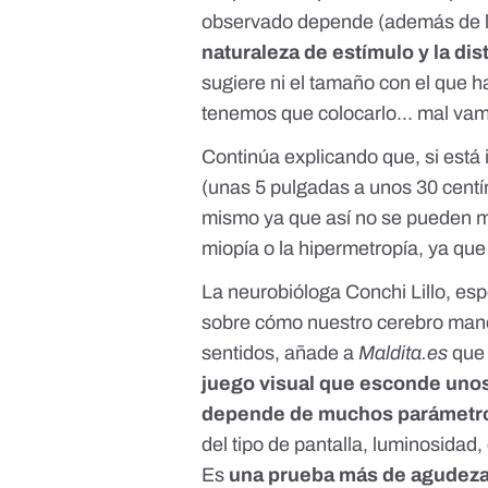
observado depende (además de l
naturaleza de estímulo y la dis
sugiere ni el tamaño con el que ha
tenemos que colocarlo... mal va
Continúa explicando que, si está 
(unas 5 pulgadas a unos 30 centí
mismo ya que así no se pueden me
miopía o la hipermetropía, ya qu
La neurobióloga Conchi Lillo, esp
sobre cómo nuestro cerebro mane
sentidos, añade a
Maldita.es
que 
juego visual que esconde unos
depende de muchos parámetro
del tipo de pantalla, luminosidad,
Es
una prueba más de agudeza