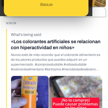
Ahora no
SHARE:
9/30/19
What's being said:
«Los colorantes artificiales se relacionan
con hiperactividad en niños»
Nunca está de más recordar que el colorante alimentario es
de los peores productos que puedes adquirir en un
supermercado. #comprasaludable #vidasaludable
#colorantealimentario #tartrazina #microbiotadesdecero
https://www.instagram.com/microbiotadesdecero/reel/DNtPt
MXxJyN/