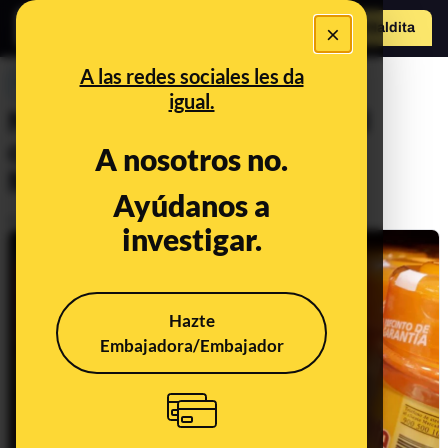
×
o
Hazte Maldit
a
Abrir menú
A las redes sociales les da
PREBUNKING
igual.
No, no hay por qué temer al
colorante para paellas de
A nosotros no.
Mercadona
Ayúdanos a
Publicado el
Feb 5, 2019, 8:03:11 AM
investigar.
Hazte
Embajadora/Embajador