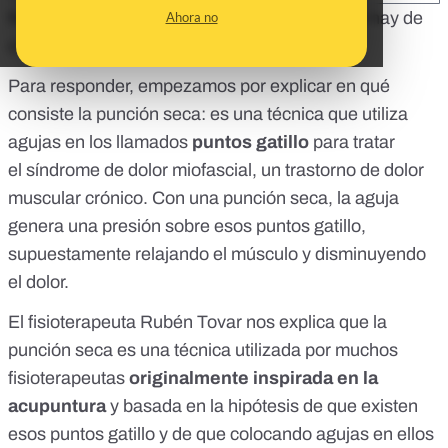
Nos lo habéis preguntado en
Facebook
: ¿qué hay de
Ahora no
cierto en los beneficios de la punción seca?
Para responder, empezamos por explicar en qué
consiste la punción seca: es una técnica que utiliza
agujas en los llamados
puntos gatillo
para tratar
el
síndrome de dolor miofascial
, un trastorno de dolor
muscular crónico. Con una punción seca, la aguja
genera una presión sobre esos puntos gatillo,
supuestamente relajando el músculo y disminuyendo
el dolor.
El fisioterapeuta Rubén Tovar nos explica que la
punción seca es una técnica utilizada por muchos
fisioterapeutas
originalmente inspirada en la
acupuntura
y basada en la hipótesis de que existen
esos puntos gatillo y de que colocando agujas en ellos