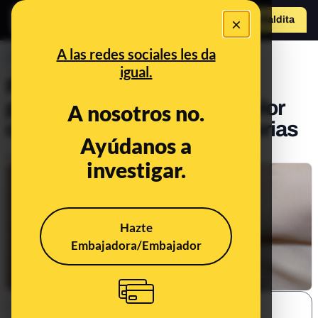
×
Hazte Maldit
a
Abrir menú
A las redes sociales les da
PREBUNKING
igual.
Punción seca, un
procedimiento contra el dolor
A nosotros no.
con evidencias contradictorias
Ayúdanos a
Publicado el
Dec 13, 2018, 8:00:26 AM
investigar.
Hazte
Embajadora/Embajador
SHARE: