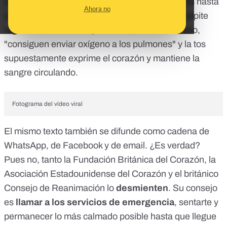
alternando respiración y tos cada dos segundos hasta
Ahora no
que llegue la asistencia médica o el corazón palpite
regularmente. Las respiraciones, dice este vídeo,
"consiguen enviar oxígeno a los pulmones" y la tos
supuestamente exprime el corazón y mantiene la
sangre circulando.
Fotograma del vídeo viral
El mismo texto también se difunde como cadena de
WhatsApp, de Facebook y de email. ¿Es verdad?
Pues no, tanto la
Fundación Británica del Corazón
, la
Asociación Estadounidense del Corazón
y el británico
Consejo de Reanimación
lo
desmienten
. Su consejo
es
llamar a los servicios de emergencia
, sentarte y
permanecer lo más calmado posible hasta que llegue