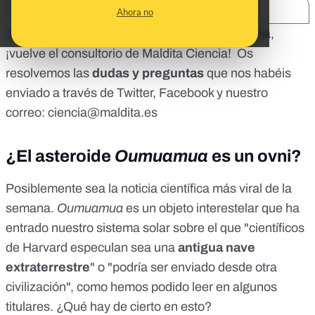
SHARE:
Ahora no
¡Hola malditas y malditos! Tras una breve pausa,
¡vuelve el consultorio de Maldita Ciencia! Os
resolvemos las
dudas y preguntas
que nos habéis
enviado a través de Twitter, Facebook y nuestro
correo:
ciencia@maldita.es
¿El asteroide
Oumuamua
es un ovni?
Posiblemente sea la noticia científica más viral de la
semana.
Oumuamua
es un objeto interestelar que ha
entrado nuestro sistema solar sobre el que "científicos
de Harvard especulan sea una
antigua nave
extraterrestre
" o "podría ser enviado desde otra
civilización", como hemos podido leer en
algunos
titulares
. ¿Qué hay de cierto en esto?