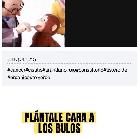
ETIQUETAS:
#cáncer
#cistitis
#arandano rojo
#consultorio
#asteroide
#organico
#te verde