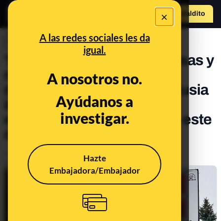
×
Hazte Maldit
o
Abrir menú
A las redes sociales les da
INVESTIGACIONES
igual.
'Deepfakes', encuestas falsas y
múltiples campañas de
A nosotros no.
desinformación: así está Rusia
Ayúdanos a
intentando interferir en las
investigar.
elecciones de Moldavia de este
domingo
Publicado el
Sep 26, 2025, 6:09:29 PM
Hazte
Actualizado el
Sep 26, 2025, 6:09:31 PM
Embajadora/Embajador