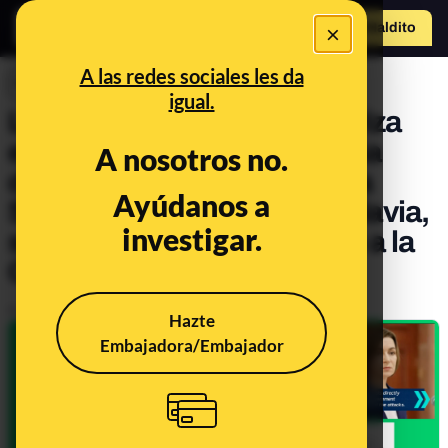
×
Hazte Maldit
o
Abrir menú
A las redes sociales les da
INVESTIGACIONES
igual.
La red rusa Matrioska aterriza
en TikTok con una campaña
A nosotros no.
desinformativa contra Maia
Ayúdanos a
Sandu, presidenta de Moldavia,
investigar.
suplantando a Euronews o a la
Comisión Europea
Publicado el
Jun 3, 2025, 2:55:48 PM
Hazte
Embajadora/Embajador