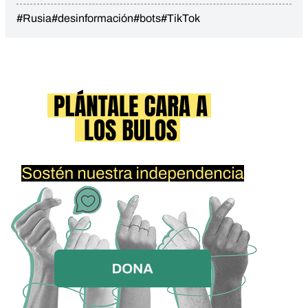
#Rusia
#desinformación
#bots
#TikTok