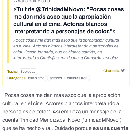
What's being said:
«Tuit de @TrinidadMNovo: "Pocas cosas
me dan más asco que la apropiación
cultural en el cine. Actores blancos
interpretando a personajes de color."»
Pocas cosas me dan más asco que la apropiación cultural
en el cine. Actores blancos interpretando a personajes de
color. Oscar Jaenada, que es blanco catalán, ha
interpretado a Cantinflas, mexicano; a Camarón, andaluz o
a Cortés, extremeño. ¿No hay actores de esas razas o qué?
Channels:
Topics
Sociedad
Categories
feminismo
actores
cuentas troll
“Pocas cosas me dan más asco que la apropiación
cultural en el cine. Actores blancos interpretando a
personajes de color”. Así empieza
un mensaje
de la
cuenta Trinidad Mendizábal Novo (‘trinidadMNovo’)
que se ha hecho viral. Cuidado porque
es una cuenta