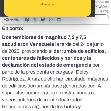
Vista de un edificio derruido en Caracas tras el terremoto en
Ahora no
Venezuela del 24 de junio de 2025. (Foto por LETICIA PINEDA /
AFP).
SHARE:
En corto:
Dos temblores de magnitud 7,2 y 7,5
sacudieron Venezuela
la tarde del
24 de junio
de 2026
, provocando el
derrumbe de edificios,
centenares de fallecidos y heridos y la
declaración del estado de emergencia
por
parte de la presidenta encargada, Delcy
Rodríguez. A raíz de ello han circulado imágenes
de edificios derrumbándose generadas con IA,
supuestos comunicados de instituciones o
vídeos antiguos descontextualizados.
Recopilamos algunos de los
bulos y