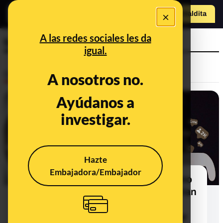
×
o
Hazte Maldit
a
Abrir menú
A las redes sociales les da
terremoto
igual.
Desinfo
A nosotros no.
Ayúdanos a
investigar.
Hazte
Embajadora/Embajador
"No salgas durante el eclipse": cómo
las teorías de la conspiración mezclan
ciencia, superstición y
desinformación ante el eclipse solar