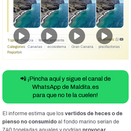
Channels:
Topics
Ciencia
Medio ambiente
Categories
Canarias
ecosistema
Gran Canaria
piscifactorías
Reports
4
📲 ¡Pincha aquí y sigue el canal de
WhatsApp de Maldita.es
para que no te la cuelen!
El informe estima que los
vertidos de heces o de
pienso no consumido
al fondo marino serían de
740 toneladas anuales
y podrían
provocar