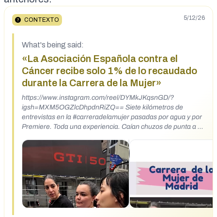
5/12/26
CONTEXTO
What's being said:
«La Asociación Española contra el
Cáncer recibe solo 1% de lo recaudado
durante la Carrera de la Mujer»
https://www.instagram.com/reel/DYMkJKqsnGD/?
igsh=MXM5OGZlcDhpdnRiZQ== Siete kilómetros de
entrevistas en la #carreradelamujer pasadas por agua y por
Premiere. Toda una experiencia. Caían chuzos de punta a la
misma velocidad que caían mujeres del guindo; esperamos
que lo empujéis lejos para que haga caer a muchas más. Es
incómodo aguar la fiesta (más en un contexto de mujeres
apoyando una enfermedad) pero también es electrizante
estar dentro de una marea de mujeres juntas apoyando a
otras mujeres, aunque sea rosa. Eso sí, electrizante hasta
que te cruzabas con la vaca o la manzana hinchable. No
tuvimos que rebuscar mucho, apenas hemos editado nada.
A ninguna mujer entrevistada le parecía justo, ético o