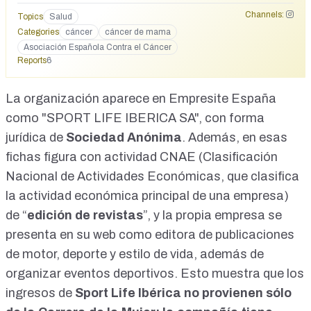
razonable. Alguna más tenía más rabia, otras, más
Channels:
Topics
Salud
decepción, y otras simplemente se quedaban con lo
Categories
cáncer
cáncer de mama
bueno… Pero que quede claro: Cuando denunciamos falta
Asociación Española Contra el Cáncer
de ética en la comunicación, lo que señalamos es esto:
Reports
6
pacientes, supervivientes, familiares y amigas engañadas
por un marketing solidario que tiene más de marketing que
de solidario. No nos cansaremos de decirlo: las marcas
La organización aparece en
Empresite España
anulan la lucha social, desvían el foco, edulcoran la
como "SPORT LIFE IBERICA SA", con forma
enfermedad y la reducen a un acto (o cinco) de consumo.
No es mejor 100.000 que nada. No a este precio. Mientras
jurídica de
Sociedad Anónima
. Además, en esas
las marcas sacan beneficio con la #marearosa , mueren 18
fichas figura con actividad CNAE (Clasificación
mujeres al día de cáncer de mama. Gracias siempre por
Nacional de Actividades Económicas, que clasifica
vuestro apoyo para llegar a otras mujeres. ¡Vamos! Que se
sepaaaaaa. 🎤 @mgcanedo 📹 @estermoya_
la actividad económica principal de una empresa)
https://www.facebook.com/groups/322109021321182/perm
de “
edición de revistas
”, y la propia empresa se
alink/3059431790922211/?
rdid=ZSNeJ2OWbTYfsIhy&share_url=https%3A%2F%2Fw
presenta e
n su web
como editora de publicaciones
ww.facebook.com%2Fshare%2Fv%2F18jfjiTWR9%2F#
de motor, deporte y estilo de vida, además de
organizar
eventos deportivos
. Esto muestra que los
ingresos de
Sport Life Ibérica no provienen sólo