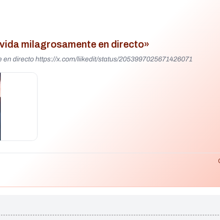
a vida milagrosamente en directo»
Una víctima del hantavirus vuelve a la vida milagrosamente en directo https://x.com/liikedit/status/2053997025671426071