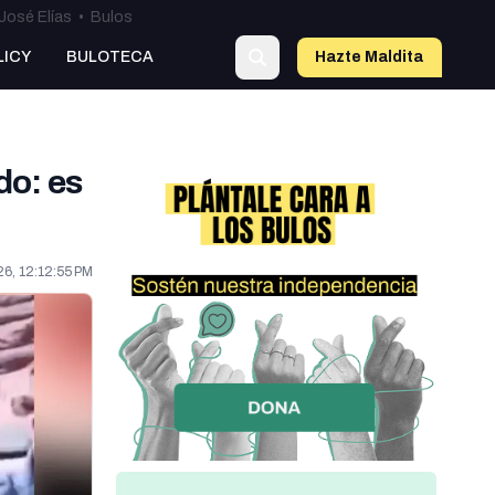
José Elías
•
Bulos
LICY
BULOTECA
Hazte Maldit
a
do: es
6, 12:12:55 PM