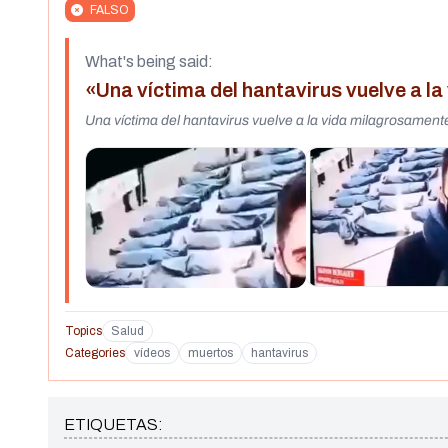
FALSO
What's being said:
«Una víctima del hantavirus vuelve a l
Topics
Salud
Categories
vídeos
muertos
hantavirus
ETIQUETAS: