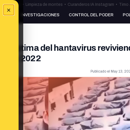
ulos Ceuta
•
Limpieza de montes
•
Curanderos IA Instagram
•
Timo 
×
NKING
INVESTIGACIONES
CONTROL DEL PODER
PO
na víctima del hantavirus revivien
ena en 2022
Publicado el
May 13, 202