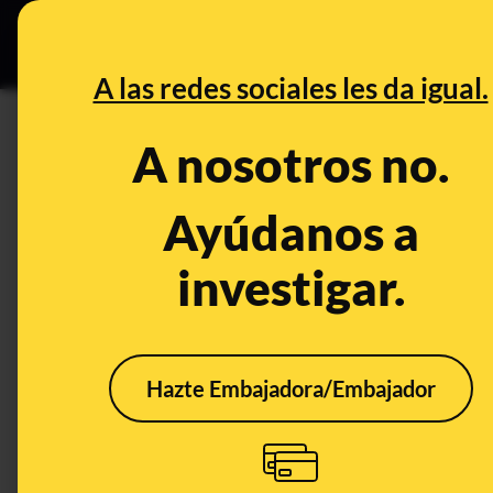
Grupos Ceuta
•
B
DESINFO
PREBU
A las redes sociales les da igual.
DESINFO
FALSO
A nosotros no.
No, este vídeo no muestra a u
una protesta climática en Vi
Ayúdanos a
investigar.
Salud
FALSO
Hazte Embajadora/Embajador