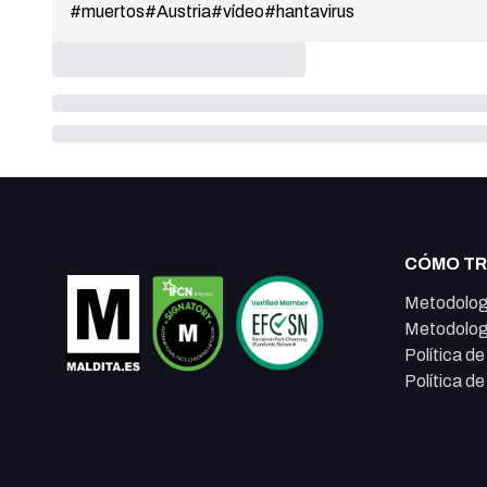
#muertos
#Austria
#vídeo
#hantavirus
CÓMO T
Metodolog
Metodolog
Política d
Política d