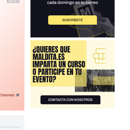
5/13/26
Channels: