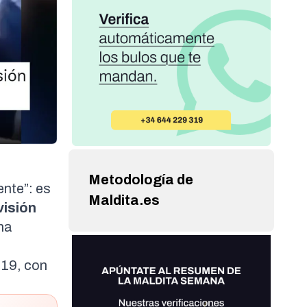
Metodología de
ente”: es
Maldita.es
visión
ha
-19
, con