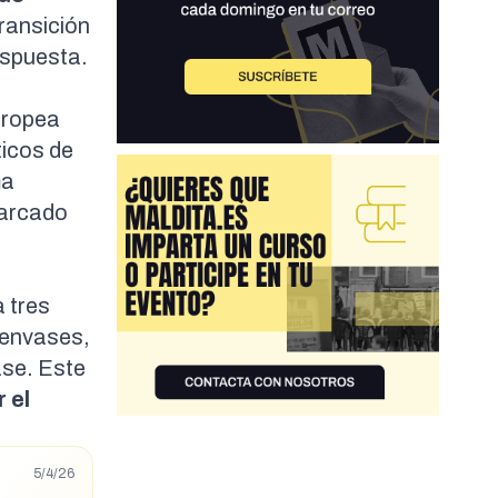
ransición
espuesta.
uropea
ticos de
ma
marcado
a tres
 envases,
se. Este
 el
5/4/26