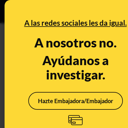
Especial Ce
DESINFO
PREBU
A las redes sociales les da igual.
DESINFO
CONTEXTO
A nosotros no.
Qué sabemos sobre si en nov
el nuevo sistema de retorno de
Ayúdanos a
investigar.
Medio ambiente
Clima
CONTEXTO
Hazte Embajadora/Embajador