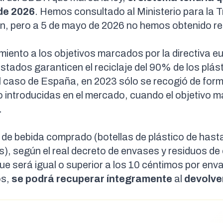
de 2026
. Hemos consultado al Ministerio para la T
ón, pero a 5 de mayo de 2026 no hemos obtenido r
miento a los objetivos
marcados por la
directiva e
stados garanticen el reciclaje del
90% de los plás
el caso de España, en 2023 sólo se recogió de for
co introducidas en el mercado, cuando el
objetivo 
.
e de bebida comprado (
botellas de plástico de hast
as
), según el
real decreto
de envases y residuos de
que será
igual o superior a los 10 céntimos
por enva
os,
se podrá recuperar íntegramente
al
devolver