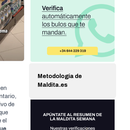
Metodología de
Maldita.es
 en
ntario
,
ivo de
 que
 el
que