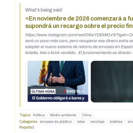
What's being said:
«En noviembre de 2026 comenzará a fun
supondrá un recargo sobre el precio fin
https://www.instagram.com/reel/DXwYDEkM1V3/?igsh=OGk2OGZtdGVtMjhs Ojo a esto. A partir de novi
será un poco más caro, pero recuperar ese dinero extra se
adaptar el nuevo sistema de retorno de envases en España
botella, lata o brick vendido . El funcionamiento es direct
funciona en otros países . El objetivo es alcanzar un 90% d
alimentación serán los principales afectados por la medida
Bares, restaurantes y cafeterías estarán exentos de cobrar
recoger los envases, el propio local se encarga de la gesti
establecimiento sí tendrá que aplicar el recargo obligatorio
rellenables para llevarse las sobras . ¿Qué te parece?
Topics
Política
Medio ambiente
Clima
Categories
envases de plástico
latas
reciclaje
botellas
en
Reports
3