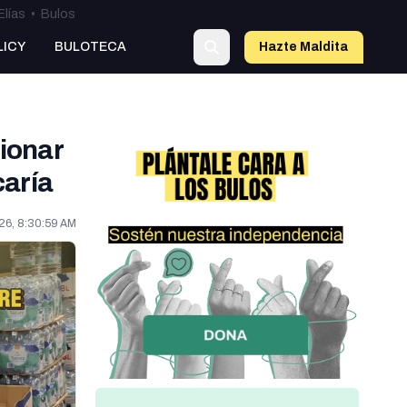
Elías
•
Bulos
LICY
BULOTECA
Hazte Maldit
a
ionar
caría
26, 8:30:59 AM