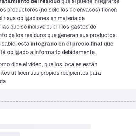
tratamiento del residuo
que sí puede integrarse
s los productores (no solo los de envases) tienen
lir sus
obligaciones en materia de
e las que se incluye cubrir los gastos de
nto de los residuos que generan sus productos.
lsable, está
integrado en el precio final que
stá obligado a
informarlo debidamente
.
omo dice el vídeo, que los locales están
entes utilicen sus propios recipientes
para
ida.