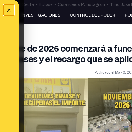
uta
•
Bulos Ceuta
•
Eclipse
•
Curanderos IA Instagram
•
Timo José 
×
NKING
INVESTIGACIONES
CONTROL DEL PODER
PO
iembre de 2026 comenzará a func
 envases y el recargo que se apli
Publicado el
May 6, 20