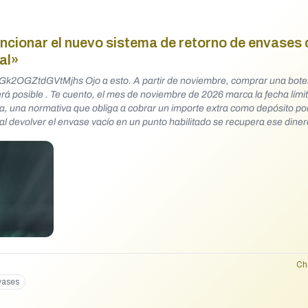
cionar el nuevo sistema de retorno de envases 
al»
embre, comprar una botella o lata
rá posible . Te cuento, el mes de noviembre de 2026 marca la fecha lími
, una normativa que obliga a cobrar un importe extra como depósito po
o: al devolver el envase vacío en un punto habilitado se recupera ese dine
e reciclaje y reducir el plástico en circulación . Los supermercados y co
 . Sin embargo, el sector de hostelería cuenta con excepciones importan
 este depósito si la bebida se consume en la propia mesa o en barra, ya
ón de ese residuo . Pero atención, en el caso de vender bebidas para lleva
 . Además, los locales deberán permitir que el cliente lleve sus propios r
Ch
vases