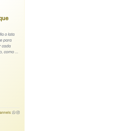
que
te para
r cada
ro, como ya
mercios de
tes .
 que al
r, el
ecipientes
annels: