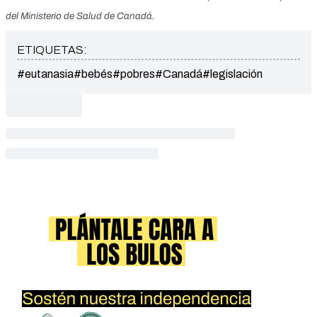
del Ministerio de Salud de Canadá.
ETIQUETAS:
#eutanasia
#bebés
#pobres
#Canadá
#legislación