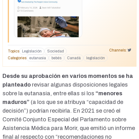
https://x.com/liz_churchill10/status/2023128092839956602
Channels:
Topics
Legislación
Sociedad
Categories
eutanasia
bebés
Canadá
legislación
Desde su aprobación en varios momentos se ha
planteado
revisar algunas disposiciones legales
sobre la eutanasia, entre ellas si los
“menores
maduros”
(a los que se atribuya “capacidad de
decisión”)
podrían recibirla. En 2021 se creó el
Comité Conjunto Especial del Parlamento sobre
Asistencia Médica para Morir
, que emitió un
informe
final
al respecto con “recomendaciones no