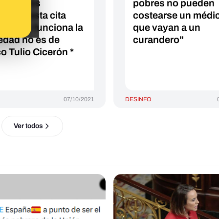
otan a los
pobres no pueden
s...": esta cita
costearse un médi
e cómo funciona la
que vayan a un
edad no es de
curandero"
o Tulio Cicerón *
07/10/2021
DESINFO
Ver todos