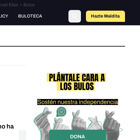
osé Elías
•
Bulos
LICY
BULOTECA
Hazte Maldit
a
no ha