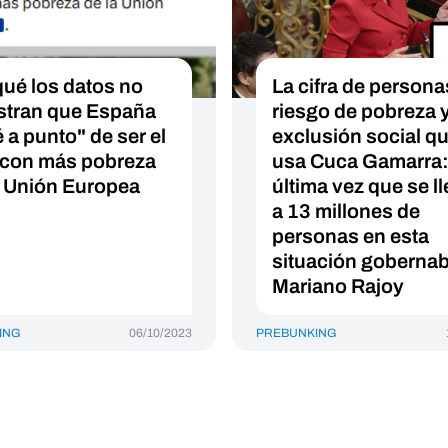
qué los datos no
La cifra de persona
tran que España
riesgo de pobreza 
 a punto" de ser el
exclusión social q
 con más pobreza
usa Cuca Gamarra:
a Unión Europea
última vez que se l
a 13 millones de
personas en esta
situación goberna
Mariano Rajoy
ING
06/10/2023
PREBUNKING