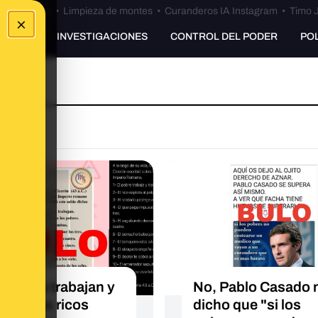
Bulos Ceuta
•
Limpieza de montes
•
Curanderos IA Instagram
•
Timo J
×
UNKING
INVESTIGACIONES
CONTROL DEL PODER
PO
 pobres trabajan y
No, Pablo Casado 
ajan. Los ricos
dicho que "si los