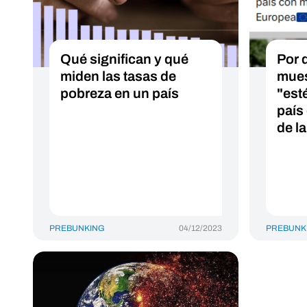
Qué significan y qué
Por 
miden las tasas de
mues
pobreza en un país
"esté
país
de l
PREBUNKING
04/12/2023
PREBUNK