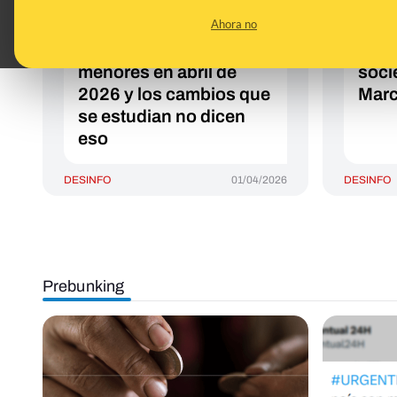
"Canadá practicará la
expl
Ahora no
eutanasia a bebés
pobre
pobres": no es legal en
sobr
menores en abril de
soci
2026 y los cambios que
Marc
se estudian no dicen
eso
DESINFO
01/04/2026
DESINFO
Prebunking