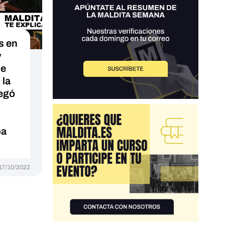
s en
y
ue
 la
legó
ba
17/10/2022