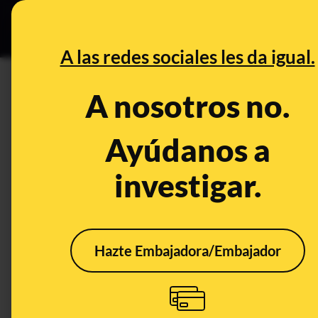
Grupos Ceuta
•
DESINFO
PREB
A las redes sociales les da igual.
pobres
A nosotros no.
Desinfo
Ayúdanos a
investigar.
ALERTA
Hazte Embajadora/Embajador
Cuidado con los
"Los
contenidos sobre que
trab