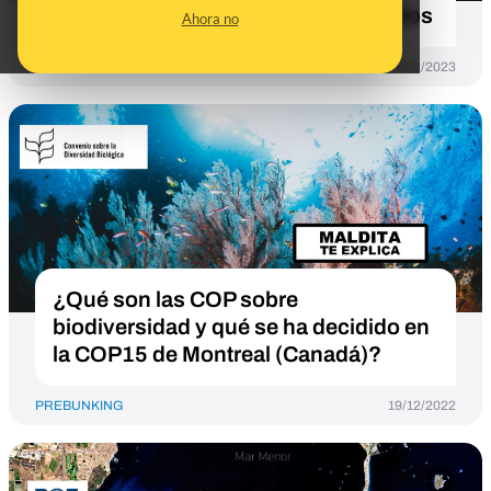
descarrilado en Ohio, Estados Unidos
Ahora no
PREBUNKING
14/02/2023
¿Qué son las COP sobre
biodiversidad y qué se ha decidido en
la COP15 de Montreal (Canadá)?
PREBUNKING
19/12/2022