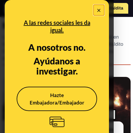
×
Hazte Maldit
o
Abrir menú
A las redes sociales les da
Maldito Clima
igual.
La urgencia de la crisis climática y sus repercusiones en
todos los ámbitos de la vida hacen imprescindible Maldito
A nosotros no.
Clima: un espacio donde, además de luchar contra la
Ayúdanos a
desinformación climática, res...
investigar.
Hazte
Embajadora/Embajador
Preguntas y respuestas sobre el tren