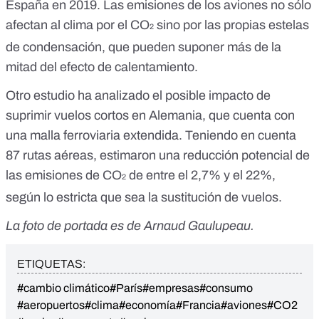
España en 2019. Las emisiones de los aviones no sólo
afectan al clima por el CO
sino por las propias
estelas
2
de condensación
, que pueden suponer más de la
mitad del efecto de calentamiento.
Otro
estudio
ha analizado el posible impacto de
suprimir vuelos cortos en Alemania, que cuenta con
una malla ferroviaria extendida. Teniendo en cuenta
87 rutas aéreas, estimaron una reducción potencial de
las emisiones de CO
de entre el 2,7% y el 22%,
2
según lo estricta que sea la sustitución de vuelos.
La foto de portada es de
Arnaud Gaulupeau
.
ETIQUETAS:
#cambio climático
#París
#empresas
#consumo
#aeropuertos
#clima
#economía
#Francia
#aviones
#CO2