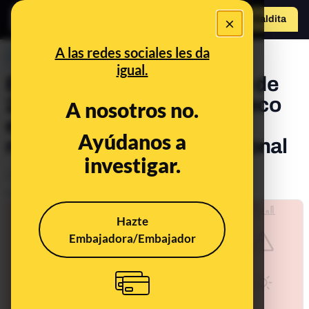
×
Hazte Maldit
a
Abrir menú
A las redes sociales les da
PREBUNKING
igual.
El semestre mayo-octubre de
2022 es el segundo más seco
A nosotros no.
en España desde que hay
Ayúdanos a
registros, de forma provisional
investigar.
Clima
Publicado el
Oct 31, 2022, 3:51:21 PM
Hazte
Embajadora/Embajador