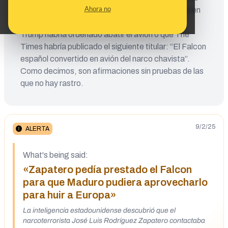
Ahora no
Estados Unidos al ser una supuesta figura clave en
la entrada de droga venezolana a Europa, que
Trump habría ordenado abatir el avión o que The
Times habría publicado el siguiente titular: “El Falcon
español convertido en avión del narco chavista”.
Como decimos, son afirmaciones sin pruebas de las
que no hay rastro.
9/2/25
ALERTA
What's being said:
«Zapatero pedía prestado el Falcon
para que Maduro pudiera aprovecharlo
para huir a Europa»
La inteligencia estadounidense descubrió que el
narcoterrorista José Luis Rodríguez Zapatero contactaba