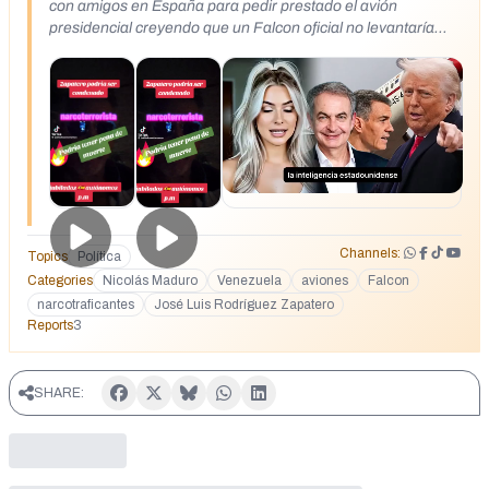
con amigos en España para pedir prestado el avión
presidencial creyendo que un Falcon oficial no levantaría
sospechas. El riesgo según Washington era que maduro
pudiera aprovechar ese aparato como salvoconducto para
huir hacia Europa. Estados Unidos reaccionó de inmediato
su espacio aéreo quedó cerrado a cualquiera aeronave
sospechosa. Zapatero ya figura oficialmente en la lista de
narcoterroristas de Washington junto a Nicolás Maduro un
estigma político y judicial que significa cadena perpetua en
suelo norteamericano o incluso la pena de muerte bajo
cargos de narcoterrorismo- Lo que más inquieta a la
inteligencia estadounidense es que Zapatero acorralado
Channels:
Topics
Política
podría cantar para salvar su pellejo abriría la boca y revelaría
Categories
Nicolás Maduro
Venezuela
aviones
Falcon
los nombres de sus socios europeos políticos empresarios e
narcotraficantes
José Luis Rodríguez Zapatero
incluso altos cargos comunitarios aparecerían implicados en
Reports
3
el transporte de toneladas de cocaína desde Venezuela
hasta los puertos de Génova, Valencia y Rotterdam.
SHARE: