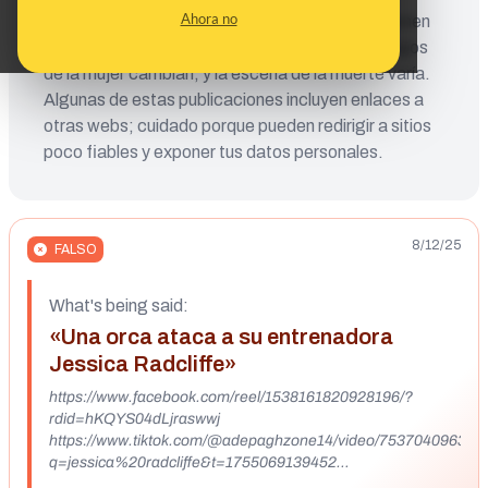
Ahora no
[http://bit.ly/412WFpg]. Además, los vídeos tienen
discrepancias entre sí: el color del pelo y los rasgos
de la mujer cambian, y la escena de la muerte varía.
Algunas de estas publicaciones incluyen enlaces a
otras webs; cuidado porque pueden redirigir a sitios
poco fiables y exponer tus datos personales.
8/12/25
FALSO
What's being said:
«Una orca ataca a su entrenadora
Jessica Radcliffe»
https://www.facebook.com/reel/1538161820928196/?
rdid=hKQYS04dLjraswwj
https://www.tiktok.com/@adepaghzone14/video/75370409637
q=jessica%20radcliffe&t=1755069139452
https://x.com/MeerKp20450/status/1954617851186458875