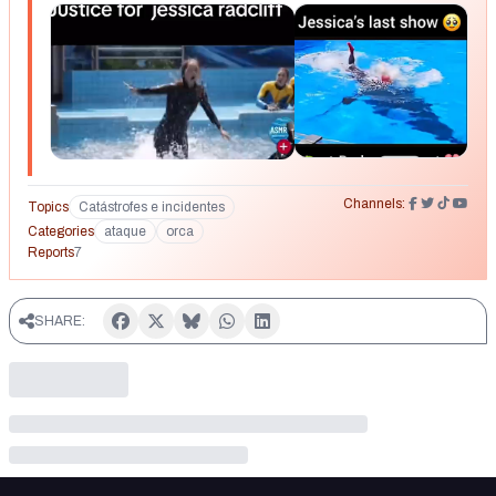
https://www.youtube.com/shorts/UBIV3V-57U4
Channels:
Topics
Catástrofes e incidentes
Categories
ataque
orca
Reports
7
SHARE: