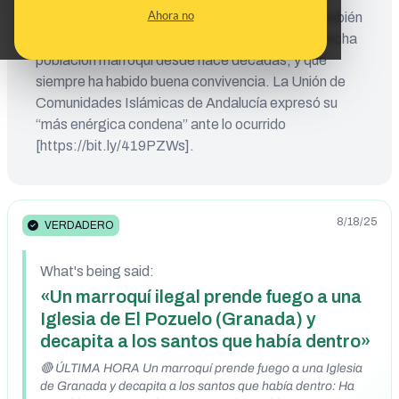
Ahora no
marroquí. Desde el Ayuntamiento de Albuñol también
recalcan que El Pozuelo es una localidad con mucha
población marroquí desde hace décadas, y que
siempre ha habido buena convivencia. La Unión de
Comunidades Islámicas de Andalucía expresó su
“más enérgica condena” ante lo ocurrido
[https://bit.ly/419PZWs].
8/18/25
VERDADERO
What's being said:
«Un marroquí ilegal prende fuego a una
Iglesia de El Pozuelo (Granada) y
decapita a los santos que había dentro»
🔴 ÚLTIMA HORA Un marroquí prende fuego a una Iglesia
de Granada y decapita a los santos que había dentro: Ha