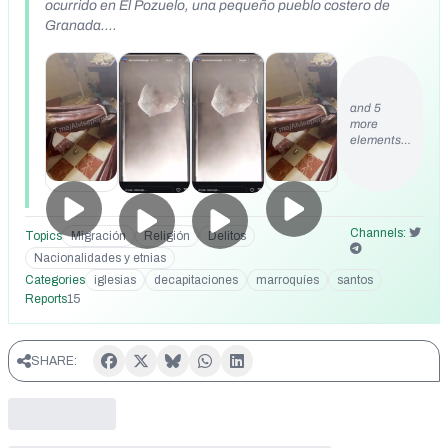
ocurrido en El Pozuelo, una pequeño pueblo costero de
Granada.
https://x.com/alvise_oficial_/status/1957120748113235977?
s=46 https://t.me/Alviseperez/12800
and 5
more
elements…
Channels:
Topics
Migración
Religión
Delitos
Nacionalidades y etnias
Categories
iglesias
decapitaciones
marroquíes
santos
Reports
15
SHARE: