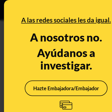
Especial Ce
DESINFO
PREBU
A las redes sociales les da igual.
A nosotros no.
FALSO
What's being said:
Ayúdanos a
«Un canguro sostiene su tarjeta de em
investigar.
que suba al avión»
https://www.instagram.com/p/DKFkqenMph3/ https://www.instagram.com/p/DKQcQRjPdft/?img_index=2
https://www.threads.com/@tunotas/post/DKM7z6-NB97/no
https://www.facebook.com/CarlosRShow/posts/le-negaron
lomito-saltar%C3%ADn/1224364925760481/
Hazte Embajadora/Embajador