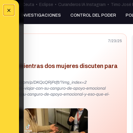
uta
•
Bulos Ceuta
•
Eclipse
•
Curanderos IA Instagram
•
Timo José 
×
NKING
INVESTIGACIONES
CONTROL DEL PODER
PO
7/23/25
barque mientras dos mujeres discuten para
-la-dejaron-viajar-con-su-canguro-de-apoyo-emocional
-el-viaje-a-su-canguro-de-apoyo-emocional-y-eso-que-el-