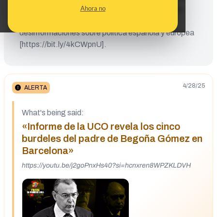
Ahora no
difunde ya lo tenemos identificado en Maldita.es
como uno de los canales que difunde
desinformaciones sobre política española y europea
[https://bit.ly/4kCWpnU].
4/28/25
ALERTA
What's being said:
«Informe de la UCO revela los cinco
burdeles del padre de Begoña Gómez en
Barcelona»
https://youtu.be/j2goPnxHs40?si=hcnxren8WPZKLDVH