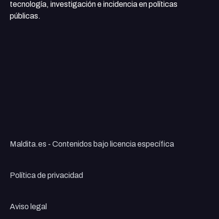
Tributaria Ministerio de Hacienda y Función Pública Este
tecnología, investigación e incidencia en políticas
mensaje es una notificación oficial de la Agencia Estatal de
públicas.
Administración Tributaria. No responda directamente a este
correo. Utilice los canales oficiales indicados para cualquier
gestión. © 2025 Agencia Estatal de Administración
Tributaria. Todos los derechos reservados. Paseo de la
Castellana, 147, 28046 Madrid | NIF: Q2826000H |
www.agenciatributaria.es
Maldita.es - Contenidos bajo licencia específica
Política de privacidad
Aviso legal