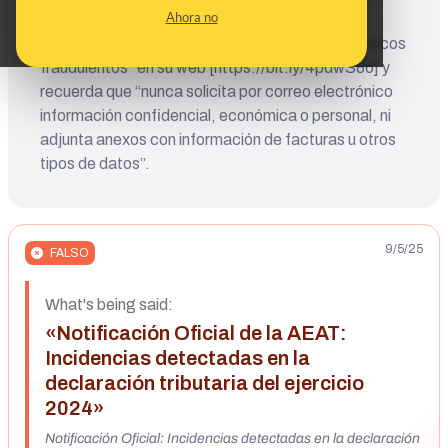
Ahora no
relacionada con Hacienda. La misma AEAT ha
advertido de esta campaña “de correos electrónicos
fraudulentos” en su web [https://bit.ly/4pdwS86] y
recuerda que “nunca solicita por correo electrónico
información confidencial, económica o personal, ni
adjunta anexos con información de facturas u otros
tipos de datos”.
9/5/25
FALSO
What's being said:
«Notificación Oficial de la AEAT:
Incidencias detectadas en la
declaración tributaria del ejercicio
2024»
Notificación Oficial: Incidencias detectadas en la declaración