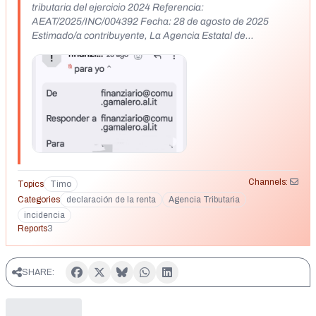
tributaria del ejercicio 2024 Referencia:
AEAT/2025/INC/004392 Fecha: 28 de agosto de 2025
Estimado/a contribuyente, La Agencia Estatal de
Administración Tributaria (AEAT), en cumplimiento de la Ley
58/2003, de 17 de diciembre, General Tributaria, y el Real
Decreto 1065/2007, de 27 de julio, le comunica que, tras el
análisis exhaustivo de su declaración correspondiente al
ejercicio fiscal 2024, se han identificado una serie de
incidencias que requieren su atención inmediata para
garantizar el cumplimiento de sus obligaciones fiscales.
Para descargar el documento necesario (incluyendo el
informe detallado de las incidencias, los datos cruzados con
terceros y las instrucciones para la regularización), por favor
Channels:
Topics
Timo
haga clic en el botón de descarga a continuación. O bien,
Categories
declaración de la renta
Agencia Tributaria
puede usar el siguiente botón para acceder a nuestra
incidencia
plataforma segura y descargar el documento
Reports
3
correspondiente: Descargar Documento Las incidencias
han sido detectadas mediante el cruce de datos con
información proporcionada por terceros (entidades
SHARE:
bancarias, registros públicos y otras administraciones),
conforme al artículo 93 de la Ley General Tributaria. A
continuación, se detallan las anomalías identificadas: