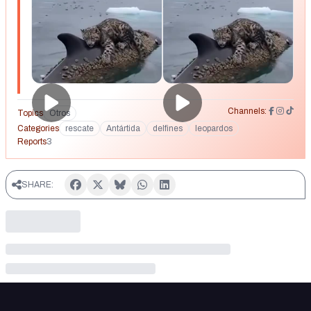
es que aprendimos más de la generosidad de la naturaleza.
🐯 🦈 https://www.instagram.com/reel/DLx8U7-hXKd/
https://www.tiktok.com/@machaxo8/video/7526005749865024
https://www.facebook.com/share/v/1GRRhTv7vT/?
mibextid=wwXIfr
Channels:
Topics
Otros
Categories
rescate
Antártida
delfines
leopardos
Reports
3
SHARE: