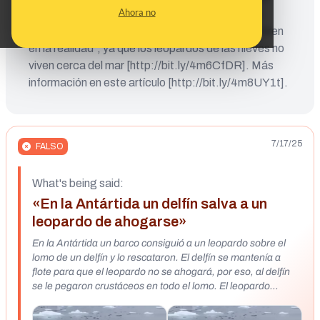
Ahora no
Como explican los verificadores de Snopes, es
“poco probable que las dos especies se encuentren
en la realidad”, ya que los leopardos de las nieves no
viven cerca del mar [http://bit.ly/4m6CfDR]. Más
información en este artículo [http://bit.ly/4m8UY1t].
7/17/25
FALSO
What's being said:
«En la Antártida un delfín salva a un
leopardo de ahogarse»
En la Antártida un barco consiguió a un leopardo sobre el
lomo de un delfín y lo rescataron. El delfín se mantenía a
flote para que el leopardo no se ahogará, por eso, al delfín
se le pegaron crustáceos en todo el lomo. El leopardo
agradecido lamió al delfín para despedirse. Aún no se sabe
cómo llegó el leopardo a pasar por esa situación. Lo cierto