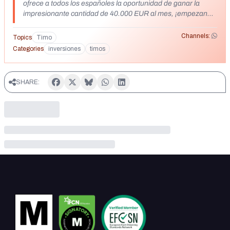
ofrece a todos los españoles la oportunidad de ganar la
impresionante cantidad de 40.000 EUR al mes, ¡empezando
con sólo 250 EUR!
Channels:
Topics
Timo
Categories
inversiones
timos
SHARE: