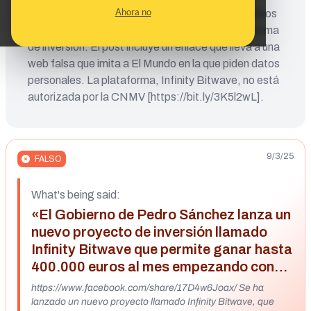
Ahora no
prensa en julio [https://bit.ly/466d5iq]. En los vídeos
originales Sánchez no menciona ninguna plataforma
de inversión. El post incluye un enlace que lleva a una
web falsa que imita a El Mundo en la que piden datos
personales. La plataforma, Infinity Bitwave, no está
autorizada por la CNMV [https://bit.ly/3K5l2wL].
9/3/25
FALSO
What's being said:
«El Gobierno de Pedro Sánchez lanza un
nuevo proyecto de inversión llamado
Infinity Bitwave que permite ganar hasta
400.000 euros al mes empezando con
una inversión de 250 euros»
https://www.facebook.com/share/17D4w6Joax/ Se ha
lanzado un nuevo proyecto llamado Infinity Bitwave, que