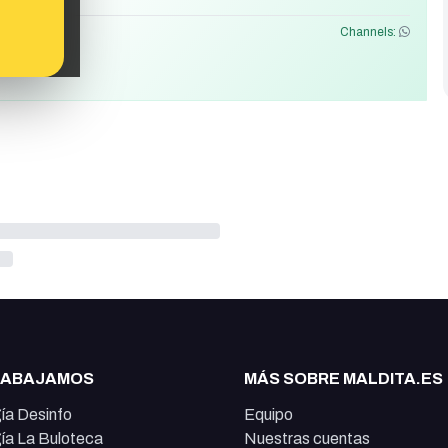
Channels:
RABAJAMOS
MÁS SOBRE MALDITA.ES
ía Desinfo
Equipo
ía La Buloteca
Nuestras cuentas