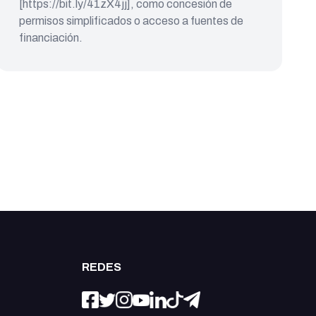
[https://bit.ly/41zX4jj], como concesión de
permisos simplificados o acceso a fuentes de
financiación.
REDES