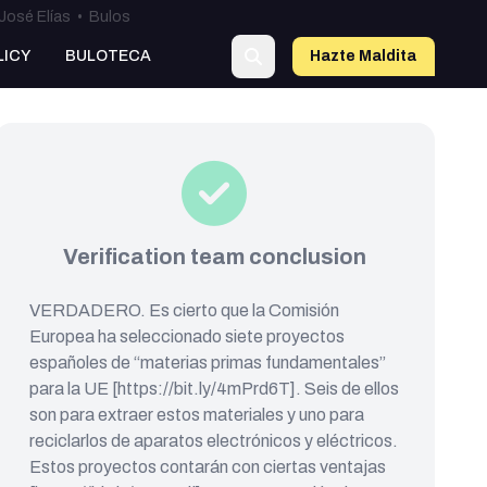
José Elías
•
Bulos
LICY
BULOTECA
Hazte Maldit
a
Verification team conclusion
VERDADERO. Es cierto que la Comisión
Europea ha seleccionado siete proyectos
españoles de “materias primas fundamentales”
para la UE [https://bit.ly/4mPrd6T]. Seis de ellos
son para extraer estos materiales y uno para
reciclarlos de aparatos electrónicos y eléctricos.
Estos proyectos contarán con ciertas ventajas