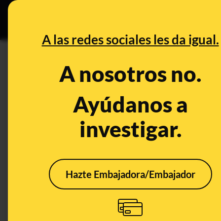
Grupos Ceuta
•
B
DESINFO
PREBU
A las redes sociales les da igual.
A nosotros no.
VERDADERO
What's being said:
Ayúdanos a
«Bruselas autoriza siete proyectos de
investigar.
Bruselas da luz verde a siete proyectos para extraer minera
níquel se sacarán en Extremadura, Andalucía, Castilla-La
Hazte Embajadora/Embajador