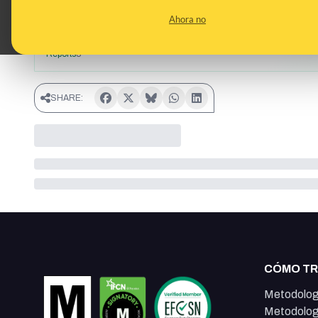
Ahora no
Topics
Economía
Categories
España
Unión Europea (UE)
minerales
Reports
3
SHARE:
CÓMO T
Metodolog
Metodolog