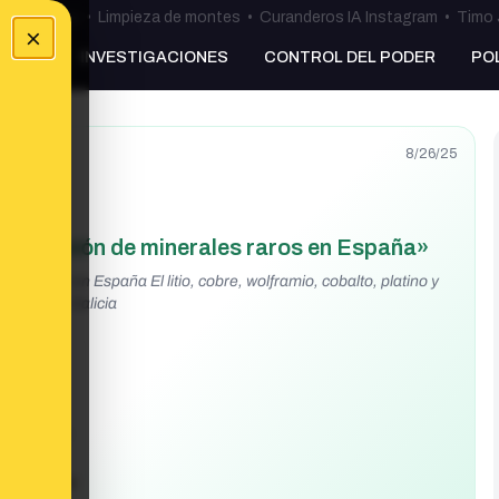
ulos Ceuta
•
Limpieza de montes
•
Curanderos IA Instagram
•
Timo 
×
NKING
INVESTIGACIONES
CONTROL DEL PODER
PO
8/26/25
 extracción de minerales raros en España»
les raros en España El litio, cobre, wolframio, cobalto, platino y
 Mancha y Galicia