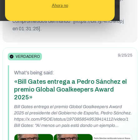
Ahora no
que, bajo el mandato de Sánchez, “España se ha
convertido en uno de los países donantes más
comprometidos del mundo” [https://bit.ly/4nUM8pj
en 01:31:25].
9/25/25
VERDADERO
What's being said:
«Bill Gates entrega a Pedro Sánchez el
premio Global Goalkeepers Award
2025»
Bill Gates entrega el premio Global Goalkeepers Award
2025 al presidente del Gobierno de España, Pedro Sánchez.
https://x.com/PSOE/status/1970858549539414112/video/1
Bill Gates: "Al menos un país está dando un ejemplo
diferente. Un país que da un paso adelante, no solo por su
propio pueblo, sino por toda la humanidad. Y eso se debe,