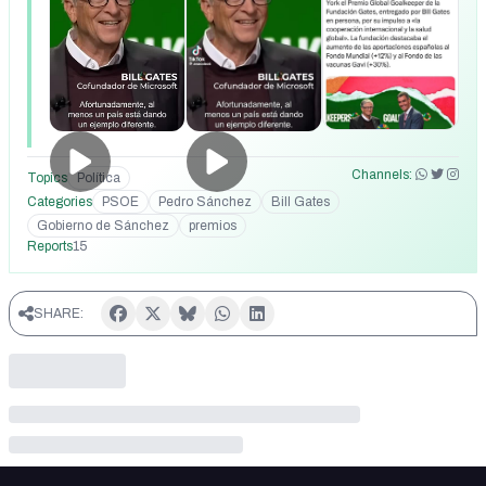
en gran parte, a su presidente del Gobierno,
@sanchezcastejon." 🌹🇪🇸 España está en el lado bueno
de la historia.
https://www.instagram.com/reel/DPA8WXCCNU6/?
igsh=N2U5emxlN2lsZTh6
Channels:
Topics
Política
Categories
PSOE
Pedro Sánchez
Bill Gates
Gobierno de Sánchez
premios
Reports
15
SHARE: