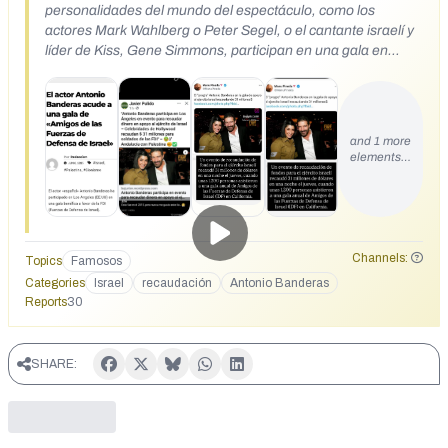
personalidades del mundo del espectáculo, como los
actores Mark Wahlberg o Peter Segel, o el cantante israelí y
líder de Kiss, Gene Simmons, participan en una gala en
favor de las Fuerzas de Defensa de Israel en la que se
recaudaron 31 millones de dólares.
https://andaluciamorisca.org/el-actor-antonio-banderas-
acude-a-una-gala-de-amigos-de-las-fuerzas-de-defensa-
and 1 more
de-israel/ https://www.instagram.com/reel/DNeIBNfKECJ/
elements…
Channels:
Topics
Famosos
Categories
Israel
recaudación
Antonio Banderas
Reports
30
SHARE: