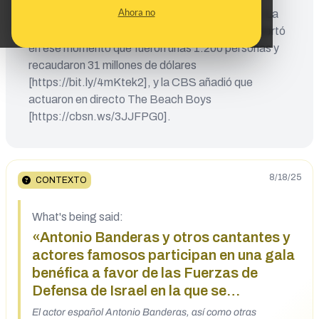
Ahora no
(California) en noviembre de 2015, hace 9 años. La
agencia AP confirmó la asistencia de estos, reportó
en ese momento que fueron unas 1.200 personas y
recaudaron 31 millones de dólares
[https://bit.ly/4mKtek2], y la CBS añadió que
actuaron en directo The Beach Boys
[https://cbsn.ws/3JJFPG0].
8/18/25
CONTEXTO
What's being said:
«Antonio Banderas y otros cantantes y
actores famosos participan en una gala
benéfica a favor de las Fuerzas de
Defensa de Israel en la que se
recaudaron 31 millones de dólares»
El actor español Antonio Banderas, así como otras