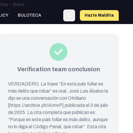
Elías
•
Bulos
LICY
BULOTECA
Hazte Maldit
a
Verification team conclusion
VERDADERO. La frase “En este país follar es
más delito que robar” es real. José Luis Ábalos la
dijo en una conversación con OKdiario
[https://archive.ph/AImvP] publicada el 3 de julio
de 2025. La cita completa que publican es:
“Porque en este país follar es más delito, aunque
no lo diga el Código Penal, que robar”. Esta cita