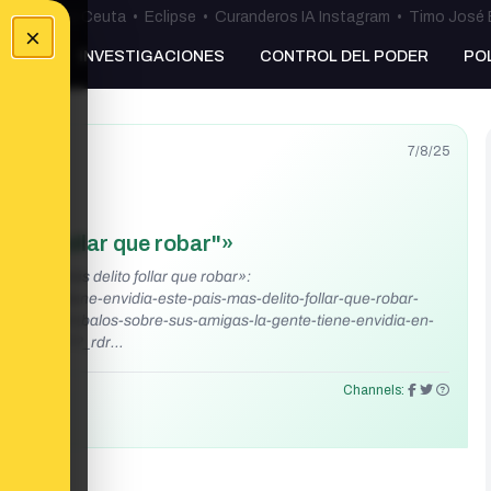
uta
•
Bulos Ceuta
•
Eclipse
•
Curanderos IA Instagram
•
Timo José 
×
NKING
INVESTIGACIONES
CONTROL DEL PODER
PO
7/8/25
elito follar que robar"»
 país es más delito follar que robar»:
s-gente-tiene-envidia-este-pais-mas-delito-follar-que-robar-
os/%C3%A1balos-sobre-sus-amigas-la-gente-tiene-envidia-en-
07795807/?_rdr
https://x.com/todoesmentiratv/status/1940785722312872438
Channels: