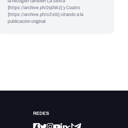
la recogen también La Sexta
[https://archive.ph/2q0Wz] y Cuatro
[https://archive.ph/oZxIb] citando a la
publicación original.
REDES