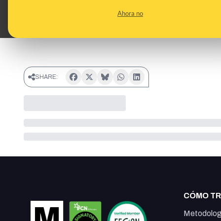
Ahora no
SHARE:
CÓMO T
Metodolog