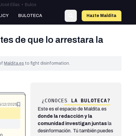
José Elías
•
Bulos
LICY
BULOTECA
Hazte Maldit
a
es de que lo arrestara la
 of
Maldita.es
to fight disinformation.
¿CONOCES
LA BULOTECA?
5/12/2025
Este es el espacio de Maldita.es
donde la redacción y la
comunidad investigan juntas
la
desinformación. Tú también puedes
lo