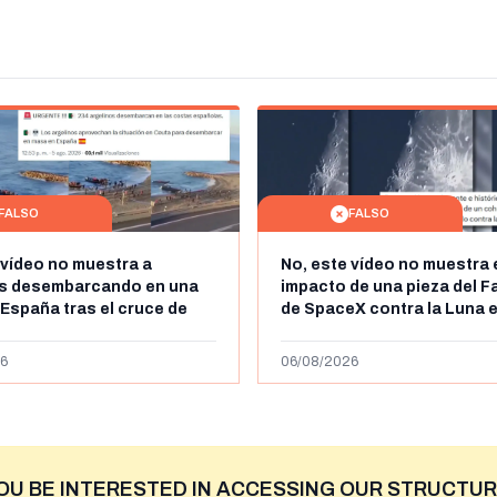
FALSO
FALSO
 vídeo no muestra a
No, este vídeo no muestra 
os desembarcando en una
impacto de una pieza del F
 España tras el cruce de
de SpaceX contra la Luna e
 personas a Ceuta a finales
agosto de 2026: circula de
 de 2026: son imágenes de
menos abril de 2026
6
06/08/2026
OU BE INTERESTED IN ACCESSING OUR STRUCTUR