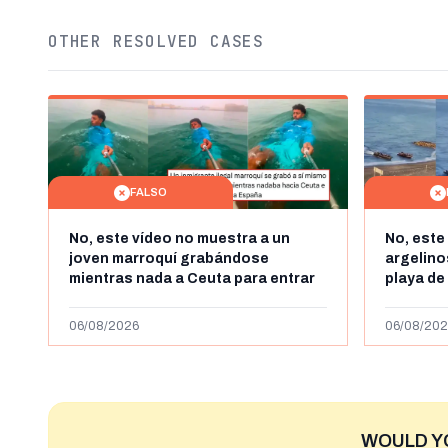
OTHER RESOLVED CASES
FALSO
No, este vídeo no muestra a un
No, este
joven marroquí grabándose
argelin
mientras nada a Ceuta para entrar
playa de
"ilegalmente a España": se grabó a
miles de
más de 450km de Ceuta y el autor lo
de julio
06/08/2026
06/08/202
niega
2023
WOULD Y