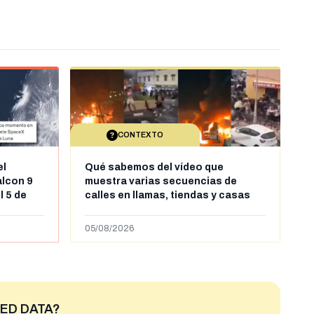
CONTEXTO
el
Qué sabemos del vídeo que
alcon 9
muestra varias secuencias de
l 5 de
calles en llamas, tiendas y casas
sde al
saqueadas y personas peleándose
supuestamente en España tras la
05/08/2026
entrada de personas migrantes en
situación irregular a Ceuta
ED DATA?