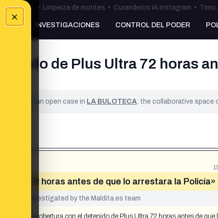
ulos Ceuta
•
Limpieza de montes
•
Curanderos IA Instagram
•
Timo 
×
NKING
INVESTIGACIONES
CONTROL DEL PODER
PO
tenido de Plus Ultra 72 horas ant
ified. It is an open case in
LA BULOTECA
: the collaborative space
1
 Ultra 72 horas antes de que lo arrestara la Policía»
yet been investigated by the Maldita.es team
 monte sin cobertura con el detenido de Plus Ultra 72 horas antes de que 