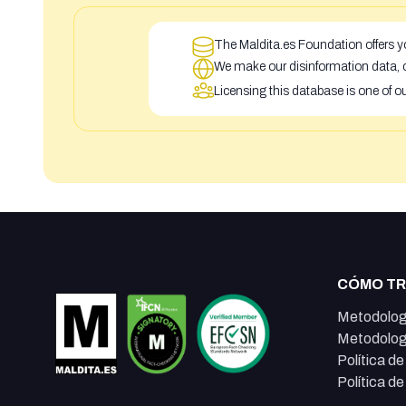
The Maldita.es Foundation offers yo
We make our disinformation data, c
Licensing this database is one of o
CÓMO T
Metodolog
Metodolog
Política d
Política d