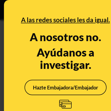
Grupos Ceuta
•
B
DESINFO
PREBU
A las redes sociales les da igual.
¿Zapatero se reunió con el de
A nosotros no.
Policía?
Ayúdanos a
This content has NOT yet been ver
investigar.
OPEN CASE
What's being said:
Hazte Embajadora/Embajador
«Zapatero se reunió con el detenido de Plus
This content has not 
CONTENT DETAIL:
El expresidente José Luis Rodríguez Zapatero se reunió en un