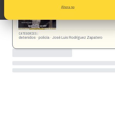
arrestara la Policía https://x.com/Sr_Donze/status/200
Ahora no
CATEGORIES:
detenidos · policía · José Luis Rodríguez Zapatero