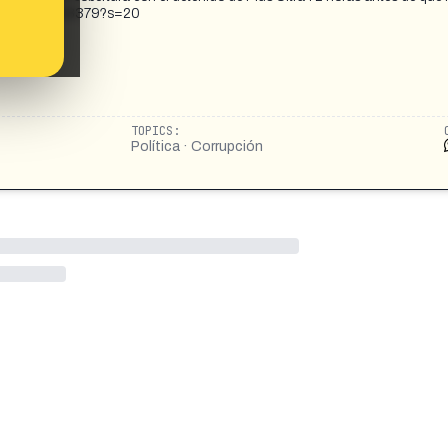
0432880762163379?s=20
TOPICS:
Política · Corrupción