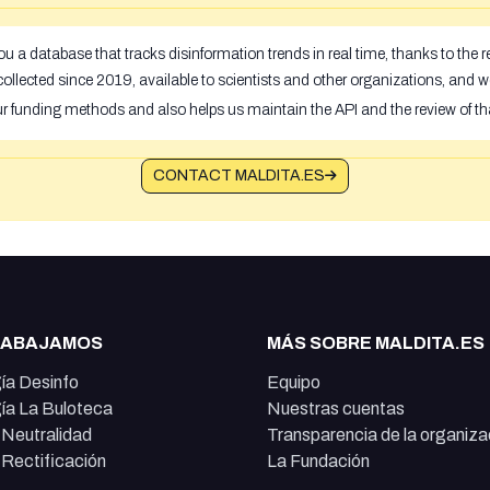
u a database that tracks disinformation trends in real time, thanks to the
ollected since 2019, available to scientists and other organizations, and w
ur funding methods and also helps us maintain the API and the review of th
CONTACT MALDITA.ES
RABAJAMOS
MÁS SOBRE MALDITA.ES
ía Desinfo
Equipo
ía La Buloteca
Nuestras cuentas
e Neutralidad
Transparencia de la organiza
e Rectificación
La Fundación