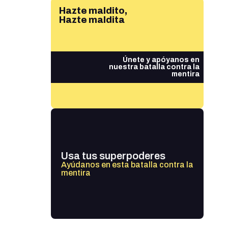
Hazte maldito,
Hazte maldita
Únete y apóyanos en
nuestra batalla contra la
mentira
Usa tus superpoderes
Ayúdanos en esta batalla contra la
mentira