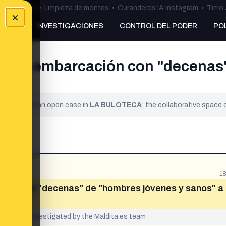
ulos Ceuta
•
Limpieza de montes
•
Curanderos IA Instagram
•
Timo 
×
NKING
INVESTIGACIONES
CONTROL DEL PODER
PO
e una embarcación con "decenas
ña?
ified. It is an open case in
LA BULOTECA
: the collaborative space
1
ción con "decenas" de "hombres jóvenes y sanos" a
yet been investigated by the Maldita.es team