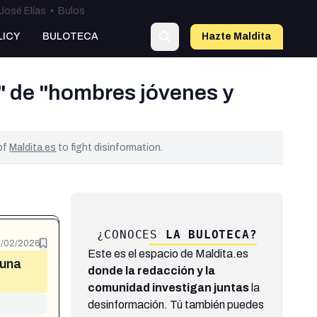
José Elías
•
Bulos
LICY
BULOTECA
Hazte Maldit
a
" de "hombres jóvenes y
 of
Maldita.es
to fight disinformation.
¿CONOCES
LA BULOTECA?
8/02/2026
Este es el espacio de Maldita.es
 una
donde la redacción y la
comunidad investigan juntas
la
desinformación. Tú también puedes