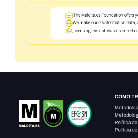
The Maldita.es Foundation offers yo
We make our disinformation data, c
Licensing this database is one of o
CÓMO T
Metodolog
Metodolog
Política d
Política d