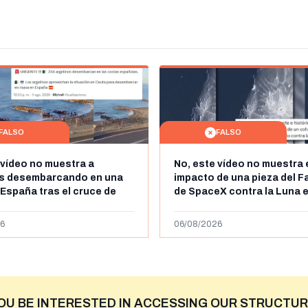
FALSO
FALSO
 vídeo no muestra a
No, este vídeo no muestra 
os desembarcando en una
impacto de una pieza del F
 España tras el cruce de
de SpaceX contra la Luna e
 personas a Ceuta a finales
agosto de 2026: circula de
 de 2026: son imágenes de
menos abril de 2026
6
06/08/2026
OU BE INTERESTED IN ACCESSING OUR STRUCTUR