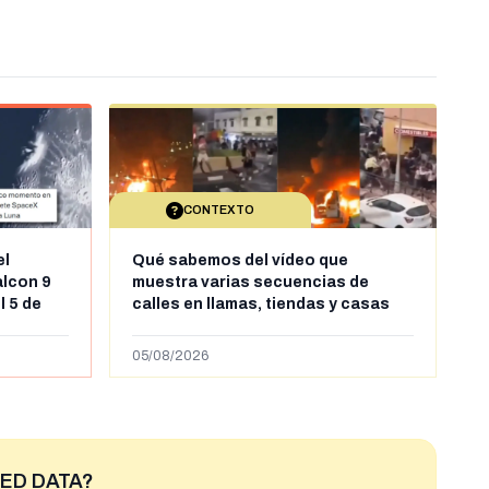
CONTEXTO
el
Qué sabemos del vídeo que
alcon 9
muestra varias secuencias de
l 5 de
calles en llamas, tiendas y casas
sde al
saqueadas y personas peleándose
supuestamente en España tras la
05/08/2026
entrada de personas migrantes en
situación irregular a Ceuta
ED DATA?