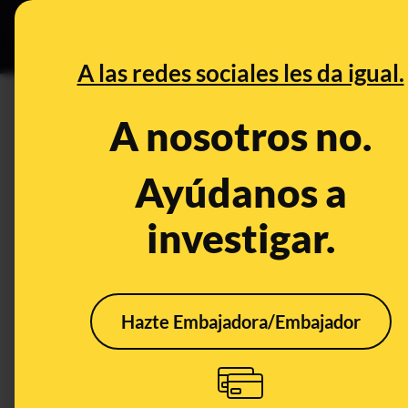
Grupos Ceuta
•
B
DESINFO
PREBU
A las redes sociales les da igual.
¿Video muestra la llegada d
A nosotros no.
sanos" a una playa de Espa
Ayúdanos a
This content has NOT yet been ver
investigar.
OPEN CASE
What's being said:
Hazte Embajadora/Embajador
«Video muestra la llegada de una embarca
playa de España»
This content has not 