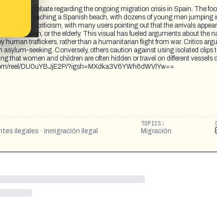
nited a fierce debate regarding the ongoing migration crisis in Spain. The fo
owded boat reaching a Spanish beach, with dozens of young men jumping i
ing rod for criticism, with many users pointing out that the arrivals appear
en, children, or the elderly. This visual has fueled arguments about the na
y human traffickers, rather than a humanitarian flight from war. Critics argu
asylum-seeking. Conversely, others caution against using isolated clips 
ing that women and children are often hidden or travel on different vessels 
agram.com/reel/DU0uYBJjE2P/?igsh=MXdka3V6YWh6dWVlYw==
TOPICS:
tes ilegales · inmigración ilegal
Migración