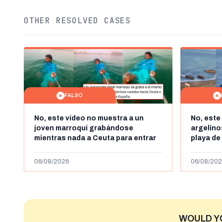
OTHER RESOLVED CASES
FALSO
No, este vídeo no muestra a un
No, este
joven marroquí grabándose
argelin
mientras nada a Ceuta para entrar
playa de
"ilegalmente a España": se grabó a
miles de
más de 450km de Ceuta y el autor lo
de julio
06/08/2026
06/08/202
niega
2023
WOULD Y