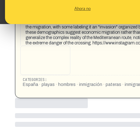
CONTENT DETAIL:
A recent viral video circulating on X (formerly Twitter) has ig
Ahora no
depicts a common and controversial scene: a small, overcr
surf and running onto the sand. The video has become a lightn
exclusively young, healthy men, with a notable absence of wom
the migration, with some labeling it an "invasion" organized b
these demographics suggest economic migration rather than 
generalize the complex reality of the Mediterranean route, not
the extreme danger of the crossing. https://www.inst
CATEGORIES:
España · playas · hombres · inmigración · pateras · inmigran