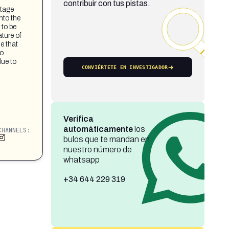
contribuir con tus pistas.
otage
nto the
 to be
ture of
e that
to
due to
CONVIÉRTETE EN INVESTIGADOR
Verifica
automáticamente
los
CHANNELS:
bulos que te mandan en
nuestro número de
whatsapp
+34 644 229 319