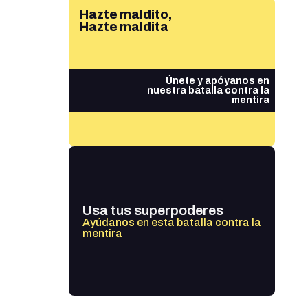
Hazte maldito,
Hazte maldita
Únete y apóyanos en
nuestra batalla contra la
mentira
Usa tus superpoderes
Ayúdanos en esta batalla contra la
mentira