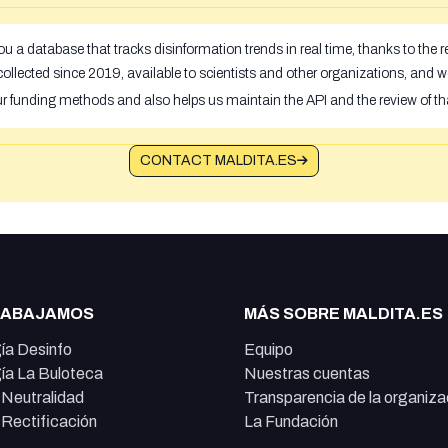
u a database that tracks disinformation trends in real time, thanks to the
ollected since 2019, available to scientists and other organizations, and w
ur funding methods and also helps us maintain the API and the review of th
CONTACT MALDITA.ES
RABAJAMOS
MÁS SOBRE MALDITA.ES
ía Desinfo
Equipo
ía La Buloteca
Nuestras cuentas
e Neutralidad
Transparencia de la organiza
e Rectificación
La Fundación