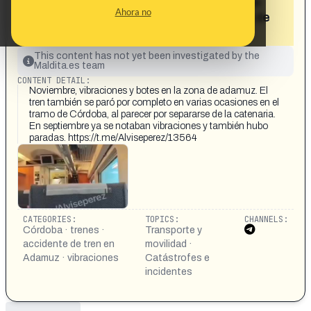
separarse de la catenaria, en el que se
Ahora no
pueden ver las vibraciones en la zona de
Adamuz»
This content has not yet been investigated by the
Maldita.es team
CONTENT DETAIL:
Noviembre, vibraciones y botes en la zona de adamuz. El
tren también se paró por completo en varias ocasiones en el
tramo de Córdoba, al parecer por separarse de la catenaria.
En septiembre ya se notaban vibraciones y también hubo
paradas. https://t.me/Alviseperez/13564
CATEGORIES:
TOPICS:
CHANNELS:
Córdoba · trenes ·
Transporte y
accidente de tren en
movilidad ·
Adamuz · vibraciones
Catástrofes e
incidentes