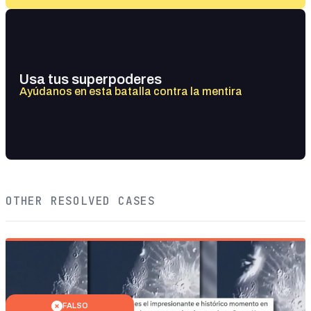
Usa tus superpoderes
Ayúdanos en esta batalla contra la mentira
OTHER RESOLVED CASES
FALSO