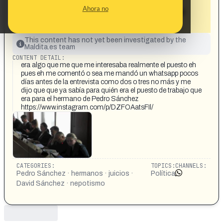
que aseguran que días antes de la
Ahora no
adjudicación ya se había adjudicado el
puesto»
This content has not yet been investigated by the
Maldita.es team
CONTENT DETAIL:
era algo que me que me interesaba realmente el puesto eh
pues eh me comentó o sea me mandó un whatsapp pocos
días antes de la entrevista como dos o tres no más y me
dijo que que ya sabía para quién era el puesto de trabajo que
era para el hermano de Pedro Sánchez
https://www.instagram.com/p/DZFOAatsFIl/
CATEGORIES:
TOPICS:
CHANNELS:
Pedro Sánchez · hermanos · juicios ·
Política
David Sánchez · nepotismo