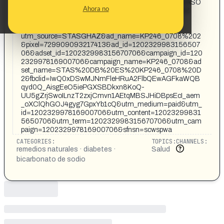
NECESITAS 5 SEGUNDOS, BICARBONATO Y UN VASO
Ahora no
DE AGUA PARA OLVIDAR LA DIABETES DE UNA VEZ
POR TODAS EN SOLO 27 DÍAS https://health-
diabet.com/PcfMK36w?
utm_source=STASGHAZ&ad_name=KP246_0708%202
&pixel=729909093217413&ad_id=1202329983156507
06&adset_id=120232998315670706&campaign_id=120
232997816900706&campaign_name=KP246_0708&ad
set_name=STAS%20DB%20ES%20KP246_0708%20D
2&fbclid=IwQ0xDSwMJNmFleHRuA2FlbQEwAGFkaWQB
qyd0Q_AisgEeO5iePGXSBDkxn8KoQ-
UU5gZrjSwoILnzT2zxjCmvn1AEtqMBSJHiDBpsEcI_aem
_oXClQhGOJ4gyg7GpxYb1cQ&utm_medium=paid&utm_
id=120232997816900706&utm_content=12023299831
5650706&utm_term=120232998315670706&utm_cam
paign=120232997816900706&sfnsn=scwspwa
CATEGORIES:
TOPICS:
CHANNELS:
remedios naturales · diabetes ·
Salud
bicarbonato de sodio