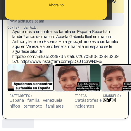
terremotos en Venezuela y busca a otros
Ahora no
familiares en España»
This content has not yet been investigated by the
Maldita.es team
CONTENT DETAIL:
Ayudemos a encontrar su familia en España Sebastián
landir 7 años de macuto Abuela Gabriela flerit en macuto
Anthony ferreri en España Hola grupo,el niño está sin familia
aquí en Venezuela,pero tiene familiar allá en españa.se le
agradece difundir
https://x.com/Erika55239767/status/2070886402846269
570 https://www.instagram.com/p/DaJTc3WNz-u/
CATEGORIES:
TOPICS:
CHANNELS:
España · familia · Venezuela ·
Catástrofes e
niños · terremoto · familiares
incidentes