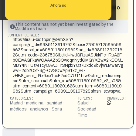
a los ancianos olvidados en las
Ahora no
residencias de Soria con el medicamento
Arthrovia»
This content has not yet been investigated by the
Maldita.es team
CONTENT DETAIL:
https://liralu-bio.top/ngy9mXSh?
campaign_id=6989113919762&fbpx=27905712565696
463&adset_id=6989113919962&ad_id=698911392016
2&utm_code=236750&fbclid=IwdGRzaASJkkFleHRuA2Fl
bQEwAGFkaWQAAAZbSOwqqnNydGMGYXBwX2lkDDM1
MDY4NTUzMTcyOAABHrSNpfxYOz7Bxdq9bVjWLMwarVg
wVH2db2Oxf-3gFOVSOwApS1xz_v4-
zHB8_aem_d4x6xix1ocF2edC7UT1hrw&utm_medium=p
aid&utm_source=fb&utm_id=6989113919962_v2_s03&
utm_content=6989113920162&utm_term=6989113919
962&utm_campaign=6989113919762&sfnsn=scwspwa
CATEGORIES:
TOPICS:
CHANNELS:
Madrid · medicina · sanidad ·
Salud ·
médicos · ancianos · Soria
Sociedad ·
Timo