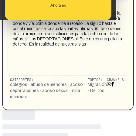
CONTENT DETAIL:
Ahora no
https://www.facebook.com/share/r/1JTr63XUrd/ ‼️ Un
MARROQUÍ reincidente persigue a una niña de 9 años a la
salida del colegio y la aborda en un portal en Palma. Sabía
dónde vivía. Sabía dónde iba a repaso. La siguió hasta el
portal mientras se tocaba las partes íntimas. ❌ Las órdenes
de alejamiento no son suficientes para la protección de las
niñas. ✅ Las DEPORTACIONES sí. Esto no es una película
de terror. Es la realidad de nuestras islas
CATEGORIES:
TOPICS:
CHANNELS:
colegios · abuso de menores · acoso ·
Migración
deportaciones · acoso sexual · niña ·
· Delitos
marroquí