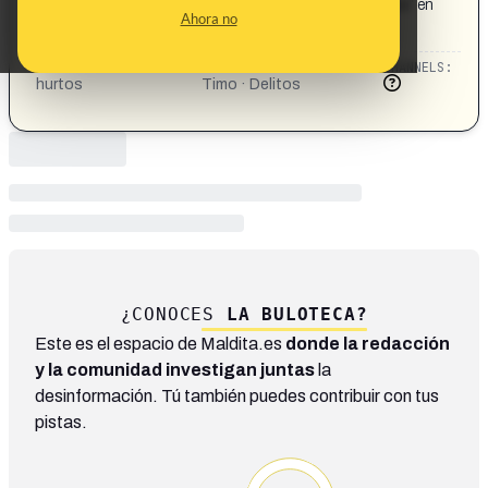
Tres detenidos por hurtos con el método de la “siembra” en
Ahora no
Tres Cantos | Actualidad | Cadena SER
https://share.google/zIDoXQtuPeo2UoDRa
CATEGORIES:
TOPICS:
CHANNELS:
hurtos
Timo · Delitos
¿CONOCES
LA BULOTECA?
Este es el espacio de Maldita.es
donde la redacción
y la comunidad investigan juntas
la
desinformación. Tú también puedes contribuir con tus
pistas.