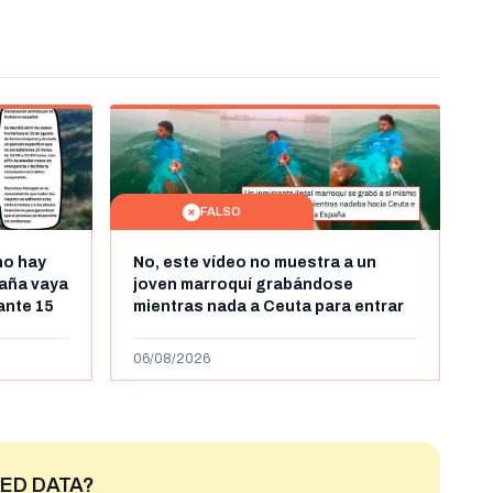
FALSO
no hay
No, este vídeo no muestra a un
aña vaya
joven marroquí grabándose
rante 15
mientras nada a Ceuta para entrar
arruecos
"ilegalmente a España": se grabó a
más de 450km de Ceuta y el autor lo
06/08/2026
niega
ED DATA?