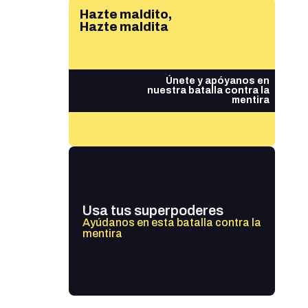
Hazte maldito,
Hazte maldita
Únete y apóyanos en
nuestra batalla contra la
mentira
Usa tus superpoderes
Ayúdanos en esta batalla contra la
mentira