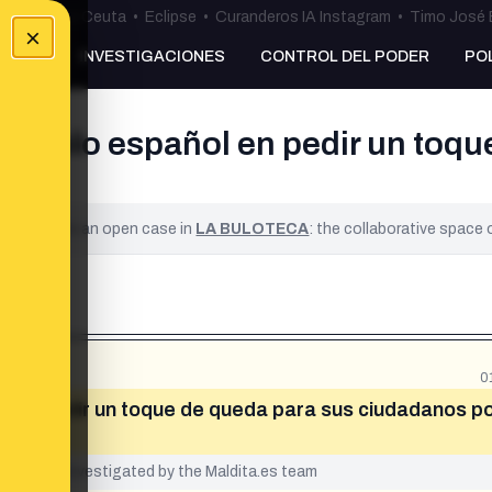
uta
•
Bulos Ceuta
•
Eclipse
•
Curanderos IA Instagram
•
Timo José 
×
NKING
INVESTIGACIONES
CONTROL DEL PODER
PO
 pueblo español en pedir un toq
ad?
ified. It is an open case in
LA BULOTECA
: the collaborative space
0
ol en pedir un toque de queda para sus ciudadanos po
yet been investigated by the Maldita.es team