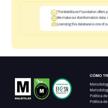
The Maldita.es Foundation offers yo
We make our disinformation data, c
Licensing this database is one of o
CÓMO T
Metodolog
Metodolog
Política d
Política d