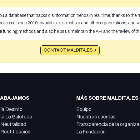
u a database that tracks disinformation trends in real time, thanks to the
ollected since 2019, available to scientists and other organizations, and w
ur funding methods and also helps us maintain the API and the review of th
CONTACT MALDITA.ES
RABAJAMOS
MÁS SOBRE MALDITA.ES
ía Desinfo
Equipo
ía La Buloteca
Nuestras cuentas
e Neutralidad
Transparencia de la organiza
e Rectificación
La Fundación