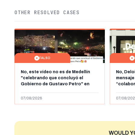
OTHER RESOLVED CASES
FALSO
No, este vídeo no es de Medellín
No, Delo
"celebrando que concluyó el
mensaje
Gobierno de Gustavo Petro" en
“colabo
agosto de 2026: es de la Alborada
online” 
de 2024
1.000 eur
07/08/2026
07/08/202
WOULD Y