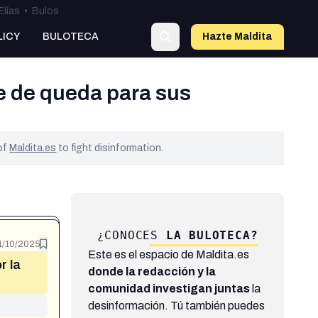
Elías
•
Bulos
LICY
BULOTECA
Hazte Maldit
a
ue de queda para sus
 of
Maldita.es
to fight disinformation.
¿CONOCES
LA BULOTECA?
1/10/2025
Este es el espacio de Maldita.es
r la
donde la redacción y la
comunidad investigan juntas
la
desinformación. Tú también puedes