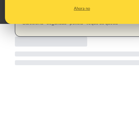
CONTENT DETAIL:
Torelló (Barcelona), primer pueblo español en pedir un toqu
Ahora no
acompañada de una foto de la policía.
CATEGORIES:
Barcelona · seguridad · policía · toque de queda