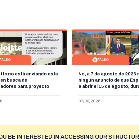
FALSO
FALSO
itte no está enviando este
No, a 7 de agosto de 2026 
 en busca de
ningún anuncio de que Esp
radores para proyecto
a abrir el 15 de agosto, du
con ganancias de hasta
horas, la frontera entre M
os al día: es un timo
y Ceuta
6
07/08/2026
OU BE INTERESTED IN ACCESSING OUR STRUCTUR