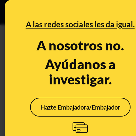
Especial Ce
DESINFO
PREBU
A las redes sociales les da igual.
¿Torelló (Barcelona), primer
A nosotros no.
ciudadanos por la insegurid
Ayúdanos a
This content has NOT yet been ver
investigar.
OPEN CASE
What's being said:
Hazte Embajadora/Embajador
«Torelló (Barcelona), primer pueblo españ
inseguridad»
This content has not 