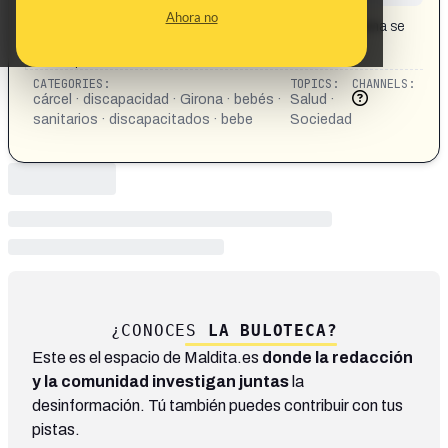
CONTENT DETAIL:
Ahora no
Una doctora y dos comadronas de un hospital de Girona se
enfrentan a penas de cárcel por causar un 96% de
discapacidad a una bebé
CATEGORIES:
TOPICS:
CHANNELS:
cárcel · discapacidad · Girona · bebés ·
Salud ·
sanitarios · discapacitados · bebe
Sociedad
¿CONOCES
LA BULOTECA?
Este es el espacio de Maldita.es
donde la redacción
y la comunidad investigan juntas
la
desinformación. Tú también puedes contribuir con tus
pistas.