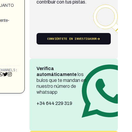
contribuir con tus pistas.
 CUANTO
ente-
CONVIÉRTETE EN INVESTIGADOR
Verifica
CHANNELS:
automáticamente
los
bulos que te mandan en
nuestro número de
whatsapp
+34 644 229 319