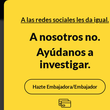
Grupos Ceuta
•
B
DESINFO
PREBU
A las redes sociales les da igual.
¿Sanidad se niega a financia
A nosotros no.
demasiado caro?
Ayúdanos a
This content has NOT yet been ver
investigar.
OPEN CASE
What's being said:
Hazte Embajadora/Embajador
«Sanidad se niega a financiar un fármaco
caro»
This content has not 