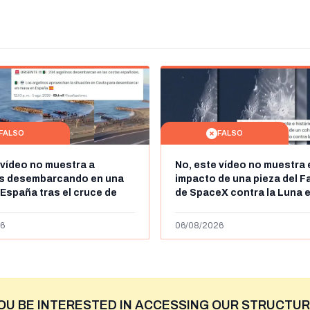
FALSO
FALSO
 vídeo no muestra a
No, este vídeo no muestra 
os desembarcando en una
impacto de una pieza del F
 España tras el cruce de
de SpaceX contra la Luna e
 personas a Ceuta a finales
agosto de 2026: circula de
 de 2026: son imágenes de
menos abril de 2026
6
06/08/2026
OU BE INTERESTED IN ACCESSING OUR STRUCTUR