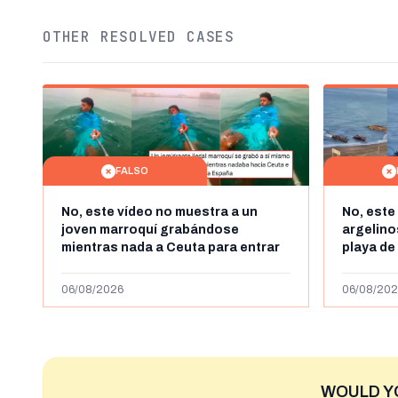
OTHER RESOLVED CASES
FALSO
No, este vídeo no muestra a un
No, este
joven marroquí grabándose
argelin
mientras nada a Ceuta para entrar
playa de
"ilegalmente a España": se grabó a
miles de
más de 450km de Ceuta y el autor lo
de julio
06/08/2026
06/08/202
niega
2023
WOULD Y