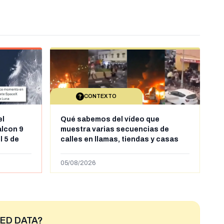
CONTEXTO
el
Qué sabemos del vídeo que
alcon 9
muestra varias secuencias de
l 5 de
calles en llamas, tiendas y casas
sde al
saqueadas y personas peleándose
supuestamente en España tras la
05/08/2026
entrada de personas migrantes en
situación irregular a Ceuta
ED DATA?