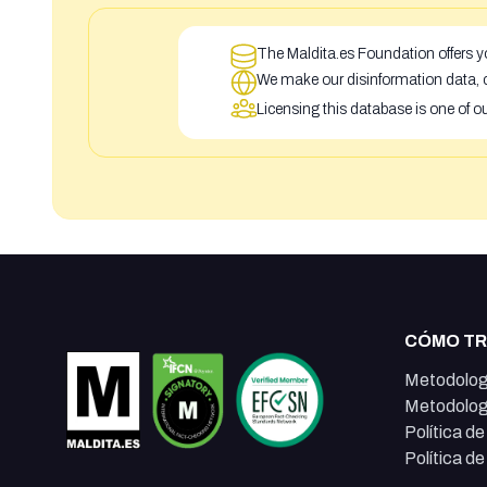
The Maldita.es Foundation offers yo
We make our disinformation data, c
Licensing this database is one of o
CÓMO T
Metodolog
Metodolog
Política d
Política d