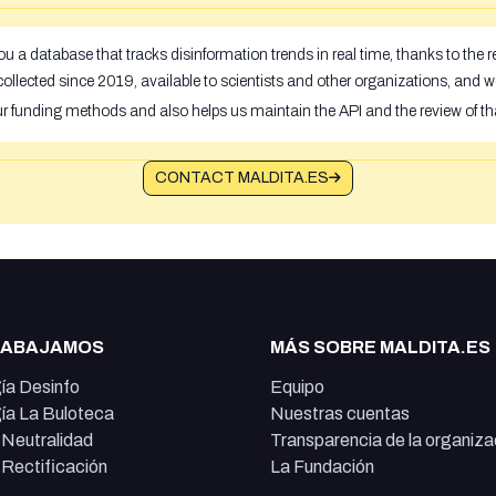
u a database that tracks disinformation trends in real time, thanks to the
ollected since 2019, available to scientists and other organizations, and w
ur funding methods and also helps us maintain the API and the review of th
CONTACT MALDITA.ES
RABAJAMOS
MÁS SOBRE MALDITA.ES
ía Desinfo
Equipo
ía La Buloteca
Nuestras cuentas
e Neutralidad
Transparencia de la organiza
e Rectificación
La Fundación