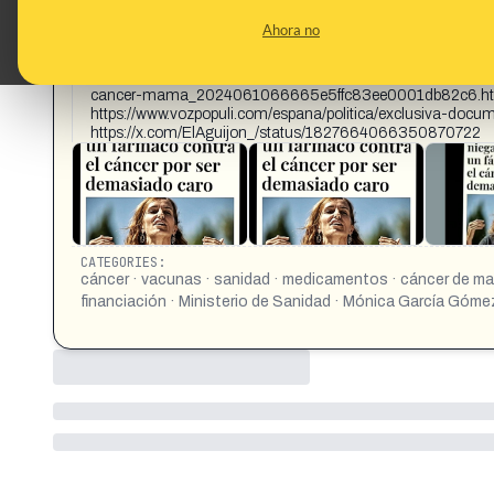
CONTENT DETAIL:
Mónica García se niega a financiar un fármaco contra e
Ahora no
ANTES SE MUERAN MUCHO MEJOR Y MÁS BARATO La problemát
colorrectal metastásico. Sanidad niega la financiación de u
https://www.instagram.com/p/C8D1WzQIb52/ https://www.lar
cancer-mama_2024061066665e5ffc83ee0001db82c6.html
https://www.vozpopuli.com/espana/politica/exclusiva-doc
https://x.com/ElAguijon_/status/1827664066350870722
CATEGORIES:
cáncer · vacunas · sanidad · medicamentos · cáncer de mam
financiación · Ministerio de Sanidad · Mónica García Góme