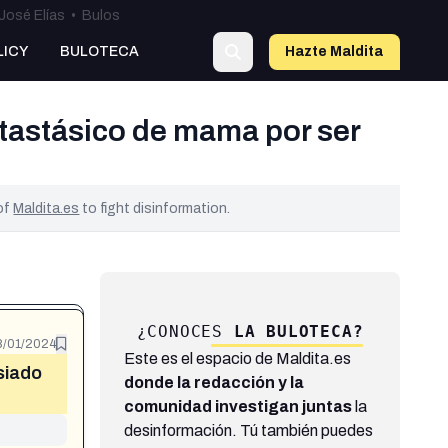
José Elías
•
Bulos
LICY
BULOTECA
Hazte Maldit
a
etastásico de mama por ser
 of
Maldita.es
to fight disinformation.
¿CONOCES
LA BULOTECA?
8/01/2024
Este es el espacio de Maldita.es
siado
donde la redacción y la
comunidad investigan juntas
la
desinformación. Tú también puedes