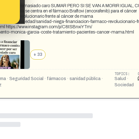
l cáncer por ser demasiado caro SUMAR PERO SI SE VAN A MORIR IGUAL,
ica se centra en el fármaco Braftovi (encorafenib) para el cáncer
n fármaco revolucionario frente al cáncer de mama
azon.es/sociedad/sanidad-niega-financiacion-farmaco-revolucionario-fr
 https://www.instagram.com/p/C8tSBnxiYTm/
umento-monica-garcia-coste-tratamiento-pacientes-cancer-mama.html
+ 33
TOPICS:
a · Seguridad Social · fármacos · sanidad pública ·
Salud ·
z
Sociedad