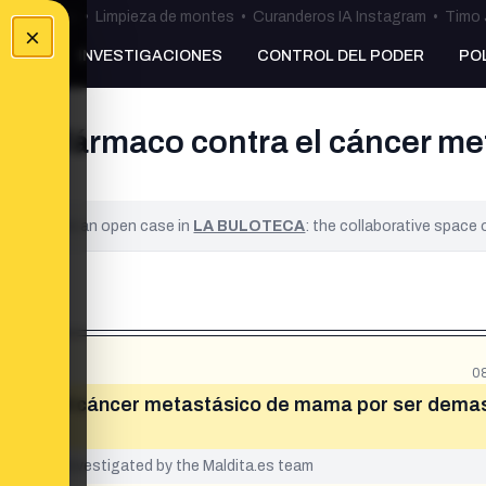
ulos Ceuta
•
Limpieza de montes
•
Curanderos IA Instagram
•
Timo 
×
NKING
INVESTIGACIONES
CONTROL DEL PODER
PO
r un fármaco contra el cáncer m
ified. It is an open case in
LA BULOTECA
: the collaborative space
0
 contra el cáncer metastásico de mama por ser dema
yet been investigated by the Maldita.es team