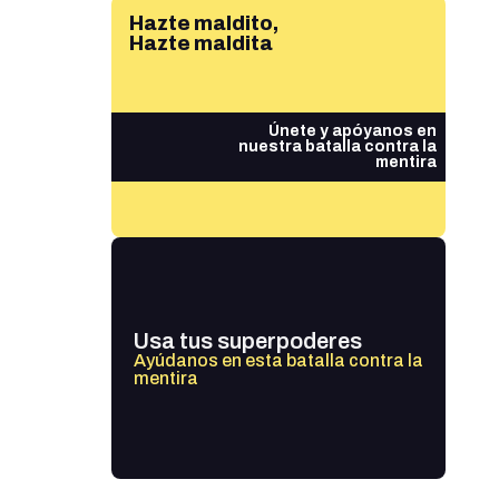
Hazte maldito,
Hazte maldita
Únete y apóyanos en
nuestra batalla contra la
mentira
Usa tus superpoderes
Ayúdanos en esta batalla contra la
mentira