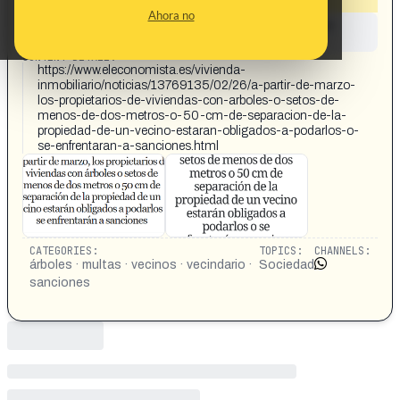
Ahora no
This content has not yet been investigated by the
Maldita.es team
CONTENT DETAIL:
https://www.eleconomista.es/vivienda-
inmobiliario/noticias/13769135/02/26/a-partir-de-marzo-
los-propietarios-de-viviendas-con-arboles-o-setos-de-
menos-de-dos-metros-o-50-cm-de-separacion-de-la-
propiedad-de-un-vecino-estaran-obligados-a-podarlos-o-
se-enfrentaran-a-sanciones.html
CATEGORIES:
TOPICS:
CHANNELS:
árboles · multas · vecinos · vecindario ·
Sociedad
sanciones