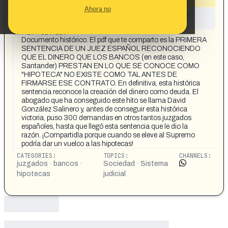
Ahora no
This content has not yet been investigated by the
Maldita.es team
CONTENT DETAIL:
Documento histórico. El pdf que te comparto es la PRIMERA
SENTENCIA DE UN JUEZ ESPAÑOL RECONOCIENDO
QUE EL DINERO QUE LOS BANCOS (en este caso,
Santander) PRESTAN EN LO QUE SE CONOCE COMO
"HIPOTECA" NO EXISTE COMO TAL ANTES DE
FIRMARSE ESE CONTRATO. En definitiva, esta histórica
sentencia reconoce la creación del dinero como deuda. El
abogado que ha conseguido este hito se llama David
González Salinero y, antes de conseguir esta histórica
victoria, puso 300 demandas en otros tantos juzgados
españoles, hasta que llegó esta sentencia que le dio la
razón. ¡Compartidla porque cuando se eleve al Supremo
podría dar un vuelco a las hipotecas!
CATEGORIES:
TOPICS:
CHANNELS:
juzgados · bancos ·
Sociedad · Sistema
hipotecas
judicial